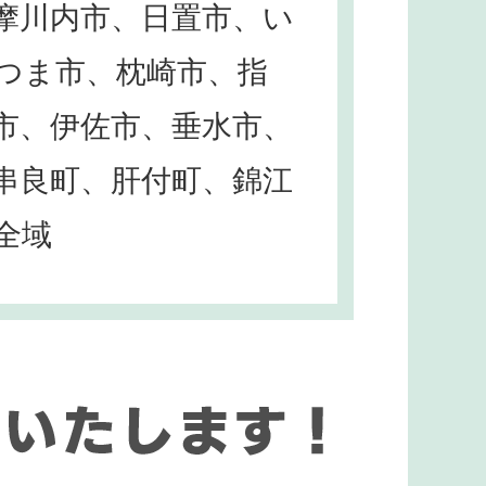
摩川内市、日置市、い
つま市、枕崎市、指
市、伊佐市、垂水市、
串良町、肝付町、錦江
全域