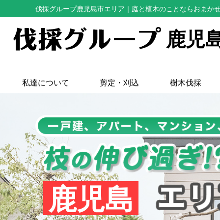
伐採グループ鹿児島市エリア
｜庭と植木のことならおまか
鹿児
私達について
剪定・刈込
樹木伐採
鹿児島
1,000
1,000