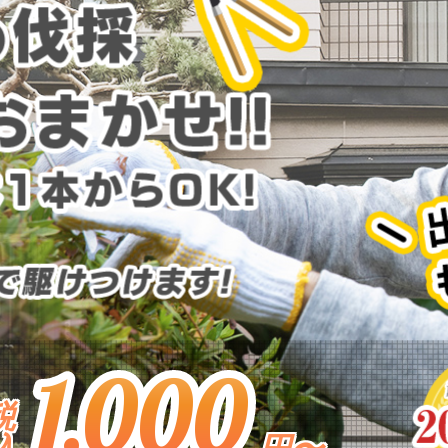
税
込
円〜