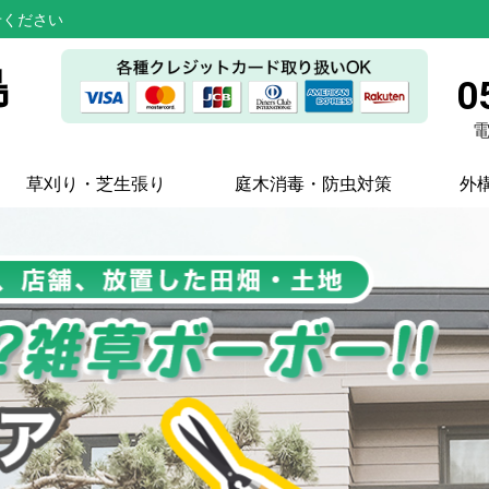
せください
島
0
電
草刈り・芝生張り
庭木消毒・防虫対策
外