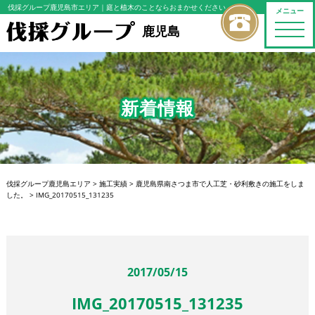
伐採グループ鹿児島市エリア
｜庭と植木のことならおまかせください
メニュー
toggle
鹿児島
naviga
新着情報
伐採グループ鹿児島エリア
>
施工実績
>
鹿児島県南さつま市で人工芝・砂利敷きの施工をしま
した。
>
IMG_20170515_131235
2017/05/15
IMG_20170515_131235