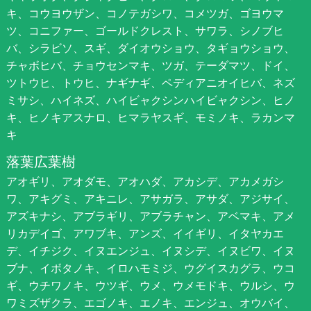
キ、コウヨウザン、コノテガシワ、コメツガ、ゴヨウマ
ツ、コニファー、ゴールドクレスト、サワラ、シノブヒ
バ、シラビソ、スギ、ダイオウショウ、タギョウショウ、
チャボヒバ、チョウセンマキ、ツガ、テーダマツ、ドイ、
ツトウヒ、トウヒ、ナギナギ、ペディアニオイヒバ、ネズ
ミサシ、ハイネズ、ハイビャクシンハイビャクシン、ヒノ
キ、ヒノキアスナロ、ヒマラヤスギ、モミノキ、ラカンマ
キ
落葉広葉樹
アオギリ、アオダモ、アオハダ、アカシデ、アカメガシ
ワ、アキグミ、アキニレ、アサガラ、アサダ、アジサイ、
アズキナシ、アブラギリ、アブラチャン、アベマキ、アメ
リカデイゴ、アワブキ、アンズ、イイギリ、イタヤカエ
デ、イチジク、イヌエンジュ、イヌシデ、イヌビワ、イヌ
ブナ、イボタノキ、イロハモミジ、ウグイスカグラ、ウコ
ギ、ウチワノキ、ウツギ、ウメ、ウメモドキ、ウルシ、ウ
ワミズザクラ、エゴノキ、エノキ、エンジュ、オウバイ、