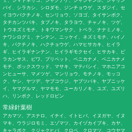
バイ、シラカシ、シロダモ、ジンチョウゲ、スダジイ、セ
イヨウバクチノキ、センリョウ、ソヨゴ、タイサンボク、
タチカンツバキ、タブノキ、タラヨウ、チャノキ、ツゲ、
トウネズミモチ、トキワマンサク、トベラ、ナナミノキ、
ナワシログミ、ナンテン、ニッケイ、ネズミモチ、ハイノ
キ、バクチノキ、ハクチョウゲ、ハマヒサカキ、ヒイラ
ギ、ヒイラギナンテン、ヒイラギモクセイ、ヒサカキ、ピ
ラカンサス、ビワ、プリペット、ベニカナメ、ベニカナメ
モチ、ボックスウッド、マサキ、マテバシイ、マホニアコ
ンヒューサ、マメツゲ、マンリョウ、モチノキ、モッコ
ク、ヤシ、ヤツデ、ヤブコウジ、ヤブツバキ、ヤブニッケ
イ、ヤマグルマ、ヤマモモ、ユーカリノキ、ユズ、ユズリ
ハ、リンボク、レッドロビン
常緑針葉樹
アカマツ、アスナロ、イチイ、イトヒバ、イヌガヤ、イヌ
マキ、ウラジロモミ、エゾマツ、カイヅカイブキ、カヤ、
キャラボク、クジャクヒバ、クロベ、クロマツ、コウヤマ