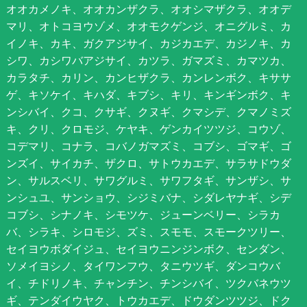
オオカメノキ、オオカンザクラ、オオシマザクラ、オオデ
マリ、オトコヨウゾメ、オオモクゲンジ、オニグルミ、カ
イノキ、カキ、ガクアジサイ、カジカエデ、カジノキ、カ
シワ、カシワバアジサイ、カツラ、ガマズミ、カマツカ、
カラタチ、カリン、カンヒザクラ、カンレンボク、キササ
ゲ、キソケイ、キハダ、キブシ、キリ、キンギンボク、キ
ンシバイ、クコ、クサギ、クヌギ、クマシデ、クマノミズ
キ、クリ、クロモジ、ケヤキ、ゲンカイツツジ、コウゾ、
コデマリ、コナラ、コバノガマズミ、コブシ、ゴマギ、ゴ
ンズイ、サイカチ、ザクロ、サトウカエデ、サラサドウダ
ン、サルスベリ、サワグルミ、サワフタギ、サンザシ、サ
ンシュユ、サンショウ、シジミバナ、シダレヤナギ、シデ
コブシ、シナノキ、シモツケ、ジューンベリー、シラカ
バ、シラキ、シロモジ、ズミ、スモモ、スモークツリー、
セイヨウボダイジュ、セイヨウニンジンボク、センダン、
ソメイヨシノ、タイワンフウ、タニウツギ、ダンコウバ
イ、チドリノキ、チャンチン、チンシバイ、ツクバネウツ
ギ、テンダイウヤク、トウカエデ、ドウダンツツジ、ドク