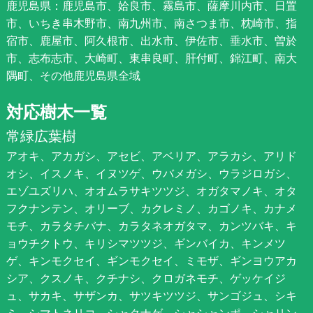
鹿児島県：鹿児島市、姶良市、霧島市、薩摩川内市、日置
市、いちき串木野市、南九州市、南さつま市、枕崎市、指
宿市、鹿屋市、阿久根市、出水市、伊佐市、垂水市、曽於
市、志布志市、大崎町、東串良町、肝付町、錦江町、南大
隅町、その他鹿児島県全域
対応樹木一覧
常緑広葉樹
アオキ、アカガシ、アセビ、アベリア、アラカシ、アリド
オシ、イスノキ、イヌツゲ、ウバメガシ、ウラジロガシ、
エゾユズリハ、オオムラサキツツジ、オガタマノキ、オタ
フクナンテン、オリーブ、カクレミノ、カゴノキ、カナメ
モチ、カラタチバナ、カラタネオガタマ、カンツバキ、キ
ョウチクトウ、キリシマツツジ、ギンバイカ、キンメツ
ゲ、キンモクセイ、ギンモクセイ、ミモザ、ギンヨウアカ
シア、クスノキ、クチナシ、クロガネモチ、ゲッケイジ
ュ、サカキ、サザンカ、サツキツツジ、サンゴジュ、シキ
ミ、シマトネリコ、シャクナゲ、シャシャンポ、シャリン