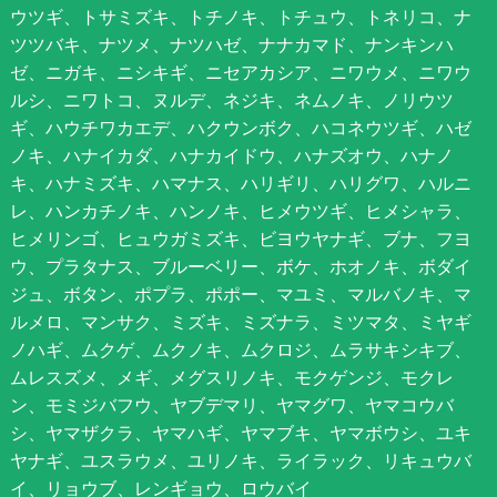
ウツギ、トサミズキ、トチノキ、トチュウ、トネリコ、ナ
ツツバキ、ナツメ、ナツハゼ、ナナカマド、ナンキンハ
ゼ、ニガキ、ニシキギ、ニセアカシア、ニワウメ、ニワウ
ルシ、ニワトコ、ヌルデ、ネジキ、ネムノキ、ノリウツ
ギ、ハウチワカエデ、ハクウンボク、ハコネウツギ、ハゼ
ノキ、ハナイカダ、ハナカイドウ、ハナズオウ、ハナノ
キ、ハナミズキ、ハマナス、ハリギリ、ハリグワ、ハルニ
レ、ハンカチノキ、ハンノキ、ヒメウツギ、ヒメシャラ、
ヒメリンゴ、ヒュウガミズキ、ビヨウヤナギ、ブナ、フヨ
ウ、プラタナス、ブルーベリー、ボケ、ホオノキ、ボダイ
ジュ、ボタン、ポプラ、ポポー、マユミ、マルバノキ、マ
ルメロ、マンサク、ミズキ、ミズナラ、ミツマタ、ミヤギ
ノハギ、ムクゲ、ムクノキ、ムクロジ、ムラサキシキブ、
ムレスズメ、メギ、メグスリノキ、モクゲンジ、モクレ
ン、モミジバフウ、ヤブデマリ、ヤマグワ、ヤマコウバ
シ、ヤマザクラ、ヤマハギ、ヤマブキ、ヤマボウシ、ユキ
ヤナギ、ユスラウメ、ユリノキ、ライラック、リキュウバ
イ、リョウブ、レンギョウ、ロウバイ