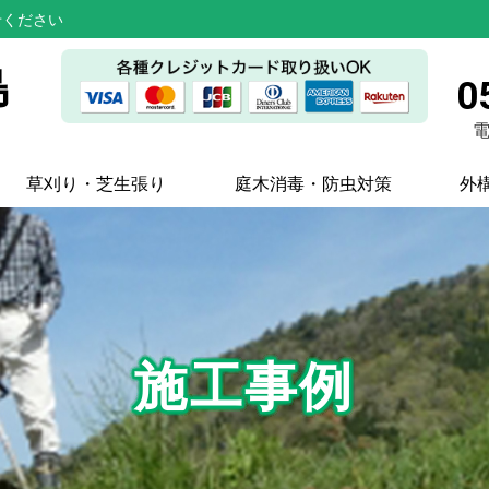
せください
島
0
電
草刈り・芝生張り
庭木消毒・防虫対策
外
施工事例