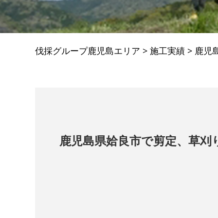
伐採グループ鹿児島エリア
>
施工実績
>
鹿児
鹿児島県姶良市で剪定、草刈