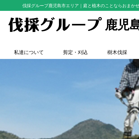
伐採グループ鹿児島市エリア
｜庭と植木のことならおまか
鹿児
私達について
剪定・刈込
樹木伐採