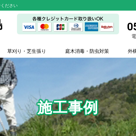
せください
島
0
電
草刈り・芝生張り
庭木消毒・防虫対策
外
施工事例