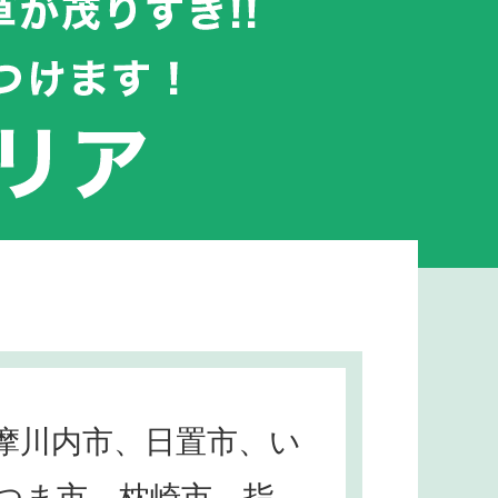
摩川内市、日置市、い
つま市、枕崎市、指