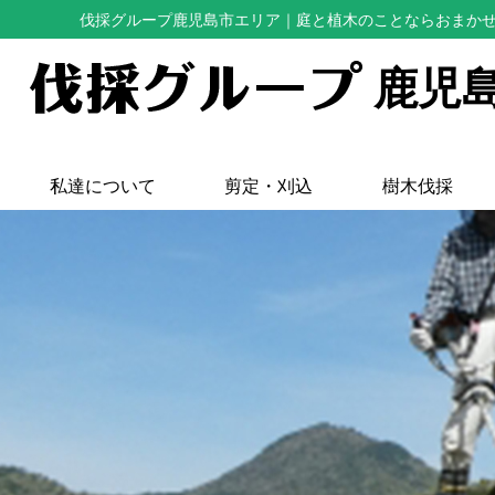
伐採グループ鹿児島市エリア
｜庭と植木のことならおまか
鹿児
私達について
剪定・刈込
樹木伐採