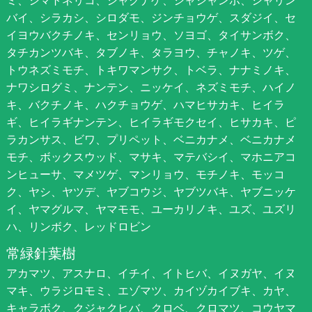
バイ、シラカシ、シロダモ、ジンチョウゲ、スダジイ、セ
イヨウバクチノキ、センリョウ、ソヨゴ、タイサンボク、
タチカンツバキ、タブノキ、タラヨウ、チャノキ、ツゲ、
トウネズミモチ、トキワマンサク、トベラ、ナナミノキ、
ナワシログミ、ナンテン、ニッケイ、ネズミモチ、ハイノ
キ、バクチノキ、ハクチョウゲ、ハマヒサカキ、ヒイラ
ギ、ヒイラギナンテン、ヒイラギモクセイ、ヒサカキ、ピ
ラカンサス、ビワ、プリペット、ベニカナメ、ベニカナメ
モチ、ボックスウッド、マサキ、マテバシイ、マホニアコ
ンヒューサ、マメツゲ、マンリョウ、モチノキ、モッコ
ク、ヤシ、ヤツデ、ヤブコウジ、ヤブツバキ、ヤブニッケ
イ、ヤマグルマ、ヤマモモ、ユーカリノキ、ユズ、ユズリ
ハ、リンボク、レッドロビン
常緑針葉樹
アカマツ、アスナロ、イチイ、イトヒバ、イヌガヤ、イヌ
マキ、ウラジロモミ、エゾマツ、カイヅカイブキ、カヤ、
キャラボク、クジャクヒバ、クロベ、クロマツ、コウヤマ