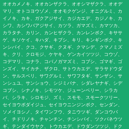
オオカメノキ、オオカンザクラ、オオシマザクラ、オオデ
マリ、オトコヨウゾメ、オオモクゲンジ、オニグルミ、カ
イノキ、カキ、ガクアジサイ、カジカエデ、カジノキ、カ
シワ、カシワバアジサイ、カツラ、ガマズミ、カマツカ、
カラタチ、カリン、カンヒザクラ、カンレンボク、キササ
ゲ、キソケイ、キハダ、キブシ、キリ、キンギンボク、キ
ンシバイ、クコ、クサギ、クヌギ、クマシデ、クマノミズ
キ、クリ、クロモジ、ケヤキ、ゲンカイツツジ、コウゾ、
コデマリ、コナラ、コバノガマズミ、コブシ、ゴマギ、ゴ
ンズイ、サイカチ、ザクロ、サトウカエデ、サラサドウダ
ン、サルスベリ、サワグルミ、サワフタギ、サンザシ、サ
ンシュユ、サンショウ、シジミバナ、シダレヤナギ、シデ
コブシ、シナノキ、シモツケ、ジューンベリー、シラカ
バ、シラキ、シロモジ、ズミ、スモモ、スモークツリー、
セイヨウボダイジュ、セイヨウニンジンボク、センダン、
ソメイヨシノ、タイワンフウ、タニウツギ、ダンコウバ
イ、チドリノキ、チャンチン、チンシバイ、ツクバネウツ
ギ、テンダイウヤク、トウカエデ、ドウダンツツジ、ドク