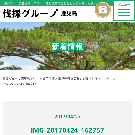
伐採グループ鹿児島市エリア
｜庭と植木のことならおまかせください
メニュー
toggle
鹿児島
naviga
新着情報
伐採グループ鹿児島エリア
>
施工実績
>
鹿児島県指宿市で芝張りを行いました。
>
IMG_20170424_162757
2017/04/27
IMG_20170424_162757