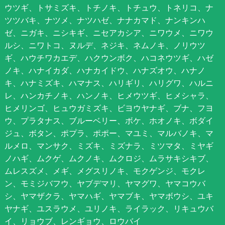
ウツギ、トサミズキ、トチノキ、トチュウ、トネリコ、ナ
ツツバキ、ナツメ、ナツハゼ、ナナカマド、ナンキンハ
ゼ、ニガキ、ニシキギ、ニセアカシア、ニワウメ、ニワウ
ルシ、ニワトコ、ヌルデ、ネジキ、ネムノキ、ノリウツ
ギ、ハウチワカエデ、ハクウンボク、ハコネウツギ、ハゼ
ノキ、ハナイカダ、ハナカイドウ、ハナズオウ、ハナノ
キ、ハナミズキ、ハマナス、ハリギリ、ハリグワ、ハルニ
レ、ハンカチノキ、ハンノキ、ヒメウツギ、ヒメシャラ、
ヒメリンゴ、ヒュウガミズキ、ビヨウヤナギ、ブナ、フヨ
ウ、プラタナス、ブルーベリー、ボケ、ホオノキ、ボダイ
ジュ、ボタン、ポプラ、ポポー、マユミ、マルバノキ、マ
ルメロ、マンサク、ミズキ、ミズナラ、ミツマタ、ミヤギ
ノハギ、ムクゲ、ムクノキ、ムクロジ、ムラサキシキブ、
ムレスズメ、メギ、メグスリノキ、モクゲンジ、モクレ
ン、モミジバフウ、ヤブデマリ、ヤマグワ、ヤマコウバ
シ、ヤマザクラ、ヤマハギ、ヤマブキ、ヤマボウシ、ユキ
ヤナギ、ユスラウメ、ユリノキ、ライラック、リキュウバ
イ、リョウブ、レンギョウ、ロウバイ