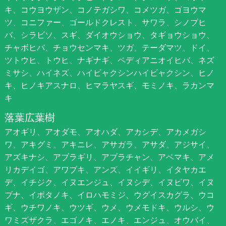
キ、コウヨウザン、コノテガシワ、コメツガ、ゴヨウマ
ツ、コニファー、ゴールドクレスト、サワラ、シノブヒ
バ、シラビソ、スギ、ダイオウショウ、タギョウショウ、
チャボヒバ、チョウセンマキ、ツガ、テーダマツ、ドイ、
ツトウヒ、トウヒ、ナギナギ、ペディアニオイヒバ、ネズ
ミサシ、ハイネズ、ハイビャクシンハイビャクシン、ヒノ
キ、ヒノキアスナロ、ヒマラヤスギ、モミノキ、ラカンマ
キ
落葉広葉樹
アオギリ、アオダモ、アオハダ、アカシデ、アカメガシ
ワ、アキグミ、アキニレ、アサガラ、アサダ、アジサイ、
アズキナシ、アブラギリ、アブラチャン、アベマキ、アメ
リカデイゴ、アワブキ、アンズ、イイギリ、イタヤカエ
デ、イチジク、イヌエンジュ、イヌシデ、イヌビワ、イヌ
ブナ、イボタノキ、イロハモミジ、ウグイスカグラ、ウコ
ギ、ウチワノキ、ウツギ、ウメ、ウメモドキ、ウルシ、ウ
ワミズザクラ、エゴノキ、エノキ、エンジュ、オウバイ、