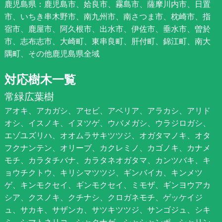
鹿児島県：鹿児島市、姶良市、霧島市、薩摩川内市、日置
市、いちき串木野市、南九州市、南さつま市、枕崎市、指
宿市、鹿屋市、阿久根市、出水市、伊佐市、垂水市、曽於
市、志布志市、大崎町、東串良町、肝付町、錦江町、南大
隅町、その他鹿児島県全域
対応樹木一覧
常緑広葉樹
アオキ、アカガシ、アセビ、アベリア、アラカシ、アリド
オシ、イスノキ、イヌツゲ、ウバメガシ、ウラジロガシ、
エゾユズリハ、オオムラサキツツジ、オガタマノキ、オタ
フクナンテン、オリーブ、カクレミノ、カゴノキ、カナメ
モチ、カラタチバナ、カラタネオガタマ、カンツバキ、キ
ョウチクトウ、キリシマツツジ、ギンバイカ、キンメツ
ゲ、キンモクセイ、ギンモクセイ、ミモザ、ギンヨウアカ
シア、クスノキ、クチナシ、クロガネモチ、ゲッケイジ
ュ、サカキ、サザンカ、サツキツツジ、サンゴジュ、シキ
ミ、シマトネリコ、シャクナゲ、シャシャンポ、シャリン