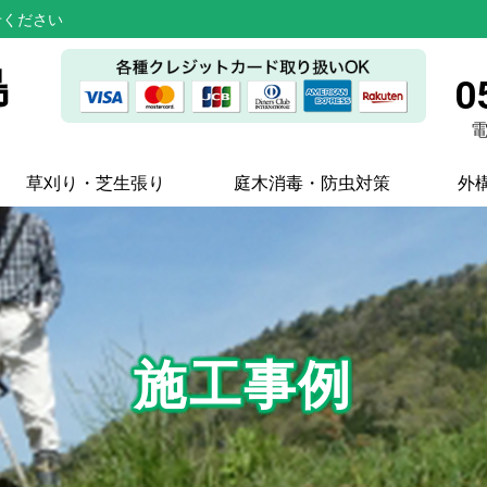
せください
島
0
電
草刈り・芝生張り
庭木消毒・防虫対策
外
施工事例