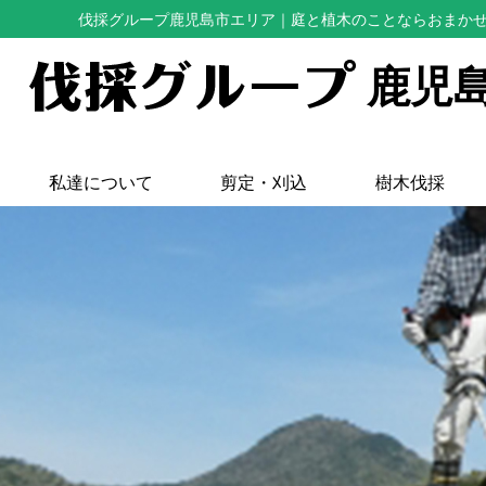
伐採グループ鹿児島市エリア
｜庭と植木のことならおまか
鹿児
私達について
剪定・刈込
樹木伐採