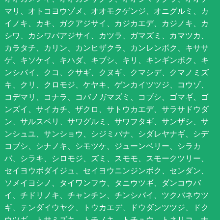
マリ、オトコヨウゾメ、オオモクゲンジ、オニグルミ、カ
イノキ、カキ、ガクアジサイ、カジカエデ、カジノキ、カ
シワ、カシワバアジサイ、カツラ、ガマズミ、カマツカ、
カラタチ、カリン、カンヒザクラ、カンレンボク、キササ
ゲ、キソケイ、キハダ、キブシ、キリ、キンギンボク、キ
ンシバイ、クコ、クサギ、クヌギ、クマシデ、クマノミズ
キ、クリ、クロモジ、ケヤキ、ゲンカイツツジ、コウゾ、
コデマリ、コナラ、コバノガマズミ、コブシ、ゴマギ、ゴ
ンズイ、サイカチ、ザクロ、サトウカエデ、サラサドウダ
ン、サルスベリ、サワグルミ、サワフタギ、サンザシ、サ
ンシュユ、サンショウ、シジミバナ、シダレヤナギ、シデ
コブシ、シナノキ、シモツケ、ジューンベリー、シラカ
バ、シラキ、シロモジ、ズミ、スモモ、スモークツリー、
セイヨウボダイジュ、セイヨウニンジンボク、センダン、
ソメイヨシノ、タイワンフウ、タニウツギ、ダンコウバ
イ、チドリノキ、チャンチン、チンシバイ、ツクバネウツ
ギ、テンダイウヤク、トウカエデ、ドウダンツツジ、ドク
ウツギ、トサミズキ、トチノキ、トチュウ、トネリコ、ナ