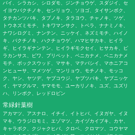
バイ、シラカシ、シロダモ、ジンチョウゲ、スダジイ、セ
イヨウバクチノキ、センリョウ、ソヨゴ、タイサンボク、
タチカンツバキ、タブノキ、タラヨウ、チャノキ、ツゲ、
トウネズミモチ、トキワマンサク、トベラ、ナナミノキ、
ナワシログミ、ナンテン、ニッケイ、ネズミモチ、ハイノ
キ、バクチノキ、ハクチョウゲ、ハマヒサカキ、ヒイラ
ギ、ヒイラギナンテン、ヒイラギモクセイ、ヒサカキ、ピ
ラカンサス、ビワ、プリペット、ベニカナメ、ベニカナメ
モチ、ボックスウッド、マサキ、マテバシイ、マホニアコ
ンヒューサ、マメツゲ、マンリョウ、モチノキ、モッコ
ク、ヤシ、ヤツデ、ヤブコウジ、ヤブツバキ、ヤブニッケ
イ、ヤマグルマ、ヤマモモ、ユーカリノキ、ユズ、ユズリ
ハ、リンボク、レッドロビン
常緑針葉樹
アカマツ、アスナロ、イチイ、イトヒバ、イヌガヤ、イヌ
マキ、ウラジロモミ、エゾマツ、カイヅカイブキ、カヤ、
キャラボク、クジャクヒバ、クロベ、クロマツ、コウヤマ