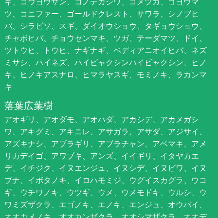
キ、コウヨウザン、コノテガシワ、コメツガ、ゴヨウマ
ツ、コニファー、ゴールドクレスト、サワラ、シノブヒ
バ、シラビソ、スギ、ダイオウショウ、タギョウショウ、
チャボヒバ、チョウセンマキ、ツガ、テーダマツ、ドイ、
ツトウヒ、トウヒ、ナギナギ、ペディアニオイヒバ、ネズ
ミサシ、ハイネズ、ハイビャクシンハイビャクシン、ヒノ
キ、ヒノキアスナロ、ヒマラヤスギ、モミノキ、ラカンマ
キ
落葉広葉樹
アオギリ、アオダモ、アオハダ、アカシデ、アカメガシ
ワ、アキグミ、アキニレ、アサガラ、アサダ、アジサイ、
アズキナシ、アブラギリ、アブラチャン、アベマキ、アメ
リカデイゴ、アワブキ、アンズ、イイギリ、イタヤカエ
デ、イチジク、イヌエンジュ、イヌシデ、イヌビワ、イヌ
ブナ、イボタノキ、イロハモミジ、ウグイスカグラ、ウコ
ギ、ウチワノキ、ウツギ、ウメ、ウメモドキ、ウルシ、ウ
ワミズザクラ、エゴノキ、エノキ、エンジュ、オウバイ、
オオカメノキ、オオカンザクラ、オオシマザクラ、オオデ