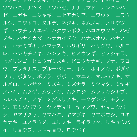
ツツバキ、ナツメ、ナツハゼ、ナナカマド、ナンキンハ
ゼ、ニガキ、ニシキギ、ニセアカシア、ニワウメ、ニワウ
ルシ、ニワトコ、ヌルデ、ネジキ、ネムノキ、ノリウツ
ギ、ハウチワカエデ、ハクウンボク、ハコネウツギ、ハゼ
ノキ、ハナイカダ、ハナカイドウ、ハナズオウ、ハナノ
キ、ハナミズキ、ハマナス、ハリギリ、ハリグワ、ハルニ
レ、ハンカチノキ、ハンノキ、ヒメウツギ、ヒメシャラ、
ヒメリンゴ、ヒュウガミズキ、ビヨウヤナギ、ブナ、フヨ
ウ、プラタナス、ブルーベリー、ボケ、ホオノキ、ボダイ
ジュ、ボタン、ポプラ、ポポー、マユミ、マルバノキ、マ
ルメロ、マンサク、ミズキ、ミズナラ、ミツマタ、ミヤギ
ノハギ、ムクゲ、ムクノキ、ムクロジ、ムラサキシキブ、
ムレスズメ、メギ、メグスリノキ、モクゲンジ、モクレ
ン、モミジバフウ、ヤブデマリ、ヤマグワ、ヤマコウバ
シ、ヤマザクラ、ヤマハギ、ヤマブキ、ヤマボウシ、ユキ
ヤナギ、ユスラウメ、ユリノキ、ライラック、リキュウバ
イ、リョウブ、レンギョウ、ロウバイ