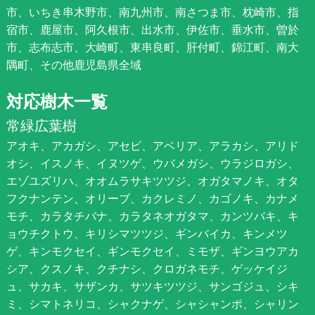
市、いちき串木野市、南九州市、南さつま市、枕崎市、指
宿市、鹿屋市、阿久根市、出水市、伊佐市、垂水市、曽於
市、志布志市、大崎町、東串良町、肝付町、錦江町、南大
隅町、その他鹿児島県全域
対応樹木一覧
常緑広葉樹
アオキ、アカガシ、アセビ、アベリア、アラカシ、アリド
オシ、イスノキ、イヌツゲ、ウバメガシ、ウラジロガシ、
エゾユズリハ、オオムラサキツツジ、オガタマノキ、オタ
フクナンテン、オリーブ、カクレミノ、カゴノキ、カナメ
モチ、カラタチバナ、カラタネオガタマ、カンツバキ、キ
ョウチクトウ、キリシマツツジ、ギンバイカ、キンメツ
ゲ、キンモクセイ、ギンモクセイ、ミモザ、ギンヨウアカ
シア、クスノキ、クチナシ、クロガネモチ、ゲッケイジ
ュ、サカキ、サザンカ、サツキツツジ、サンゴジュ、シキ
ミ、シマトネリコ、シャクナゲ、シャシャンポ、シャリン