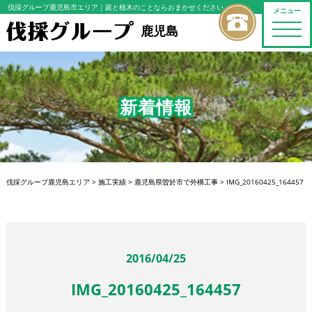
伐採グループ鹿児島市エリア
｜庭と植木のことならおまかせください
メニュー
toggle
鹿児島
naviga
新着情報
伐採グループ鹿児島エリア
>
施工実績
>
鹿児島県曽於市で外構工事
>
IMG_20160425_164457
2016/04/25
IMG_20160425_164457