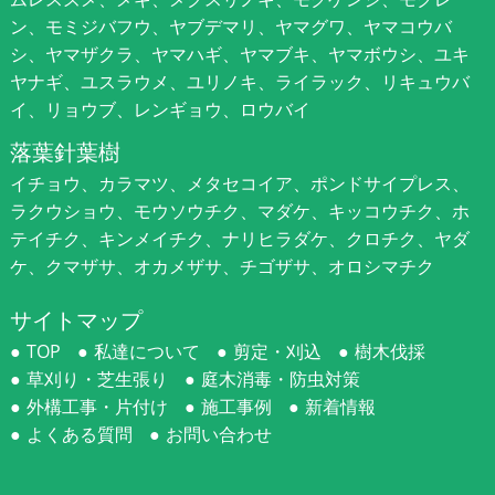
ン、モミジバフウ、ヤブデマリ、ヤマグワ、ヤマコウバ
シ、ヤマザクラ、ヤマハギ、ヤマブキ、ヤマボウシ、ユキ
ヤナギ、ユスラウメ、ユリノキ、ライラック、リキュウバ
イ、リョウブ、レンギョウ、ロウバイ
落葉針葉樹
イチョウ、カラマツ、メタセコイア、ポンドサイプレス、
ラクウショウ、モウソウチク、マダケ、キッコウチク、ホ
テイチク、キンメイチク、ナリヒラダケ、クロチク、ヤダ
ケ、クマザサ、オカメザサ、チゴザサ、オロシマチク
サイトマップ
TOP
私達について
剪定・刈込
樹木伐採
草刈り・芝生張り
庭木消毒・防虫対策
外構工事・片付け
施工事例
新着情報
よくある質問
お問い合わせ