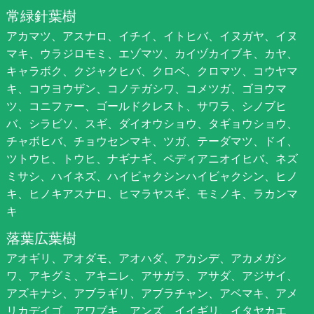
常緑針葉樹
アカマツ、アスナロ、イチイ、イトヒバ、イヌガヤ、イヌ
マキ、ウラジロモミ、エゾマツ、カイヅカイブキ、カヤ、
キャラボク、クジャクヒバ、クロベ、クロマツ、コウヤマ
キ、コウヨウザン、コノテガシワ、コメツガ、ゴヨウマ
ツ、コニファー、ゴールドクレスト、サワラ、シノブヒ
バ、シラビソ、スギ、ダイオウショウ、タギョウショウ、
チャボヒバ、チョウセンマキ、ツガ、テーダマツ、ドイ、
ツトウヒ、トウヒ、ナギナギ、ペディアニオイヒバ、ネズ
ミサシ、ハイネズ、ハイビャクシンハイビャクシン、ヒノ
キ、ヒノキアスナロ、ヒマラヤスギ、モミノキ、ラカンマ
キ
落葉広葉樹
アオギリ、アオダモ、アオハダ、アカシデ、アカメガシ
ワ、アキグミ、アキニレ、アサガラ、アサダ、アジサイ、
アズキナシ、アブラギリ、アブラチャン、アベマキ、アメ
リカデイゴ、アワブキ、アンズ、イイギリ、イタヤカエ