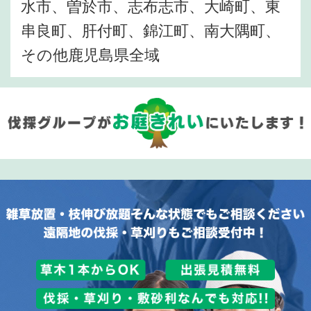
水市、曽於市、志布志市、大崎町、東
串良町、肝付町、錦江町、南大隅町、
その他鹿児島県全域