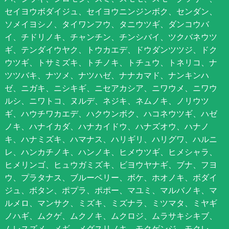
セイヨウボダイジュ、セイヨウニンジンボク、センダン、
ソメイヨシノ、タイワンフウ、タニウツギ、ダンコウバ
イ、チドリノキ、チャンチン、チンシバイ、ツクバネウツ
ギ、テンダイウヤク、トウカエデ、ドウダンツツジ、ドク
ウツギ、トサミズキ、トチノキ、トチュウ、トネリコ、ナ
ツツバキ、ナツメ、ナツハゼ、ナナカマド、ナンキンハ
ゼ、ニガキ、ニシキギ、ニセアカシア、ニワウメ、ニワウ
ルシ、ニワトコ、ヌルデ、ネジキ、ネムノキ、ノリウツ
ギ、ハウチワカエデ、ハクウンボク、ハコネウツギ、ハゼ
ノキ、ハナイカダ、ハナカイドウ、ハナズオウ、ハナノ
キ、ハナミズキ、ハマナス、ハリギリ、ハリグワ、ハルニ
レ、ハンカチノキ、ハンノキ、ヒメウツギ、ヒメシャラ、
ヒメリンゴ、ヒュウガミズキ、ビヨウヤナギ、ブナ、フヨ
ウ、プラタナス、ブルーベリー、ボケ、ホオノキ、ボダイ
ジュ、ボタン、ポプラ、ポポー、マユミ、マルバノキ、マ
ルメロ、マンサク、ミズキ、ミズナラ、ミツマタ、ミヤギ
ノハギ、ムクゲ、ムクノキ、ムクロジ、ムラサキシキブ、
ムレスズメ、メギ、メグスリノキ、モクゲンジ、モクレ