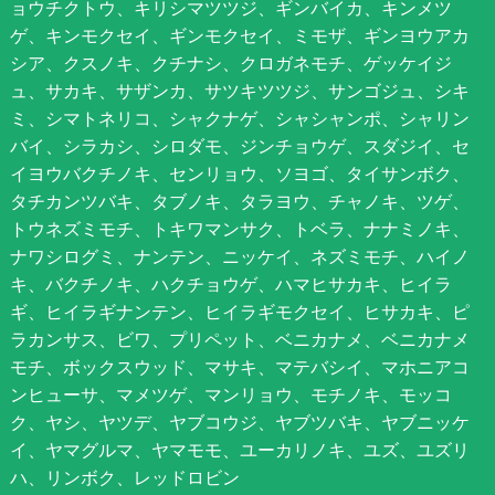
ョウチクトウ、キリシマツツジ、ギンバイカ、キンメツ
ゲ、キンモクセイ、ギンモクセイ、ミモザ、ギンヨウアカ
シア、クスノキ、クチナシ、クロガネモチ、ゲッケイジ
ュ、サカキ、サザンカ、サツキツツジ、サンゴジュ、シキ
ミ、シマトネリコ、シャクナゲ、シャシャンポ、シャリン
バイ、シラカシ、シロダモ、ジンチョウゲ、スダジイ、セ
イヨウバクチノキ、センリョウ、ソヨゴ、タイサンボク、
タチカンツバキ、タブノキ、タラヨウ、チャノキ、ツゲ、
トウネズミモチ、トキワマンサク、トベラ、ナナミノキ、
ナワシログミ、ナンテン、ニッケイ、ネズミモチ、ハイノ
キ、バクチノキ、ハクチョウゲ、ハマヒサカキ、ヒイラ
ギ、ヒイラギナンテン、ヒイラギモクセイ、ヒサカキ、ピ
ラカンサス、ビワ、プリペット、ベニカナメ、ベニカナメ
モチ、ボックスウッド、マサキ、マテバシイ、マホニアコ
ンヒューサ、マメツゲ、マンリョウ、モチノキ、モッコ
ク、ヤシ、ヤツデ、ヤブコウジ、ヤブツバキ、ヤブニッケ
イ、ヤマグルマ、ヤマモモ、ユーカリノキ、ユズ、ユズリ
ハ、リンボク、レッドロビン