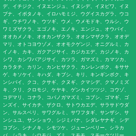
デ、イチジク、イヌエンジュ、イヌシデ、イヌビワ、イヌ
ブナ、イボタノキ、イロハモミジ、ウグイスカグラ、ウコ
ギ、ウチワノキ、ウツギ、ウメ、ウメモドキ、ウルシ、ウ
ワミズザクラ、エゴノキ、エノキ、エンジュ、オウバイ、
オオカメノキ、オオカンザクラ、オオシマザクラ、オオデ
マリ、オトコヨウゾメ、オオモクゲンジ、オニグルミ、カ
イノキ、カキ、ガクアジサイ、カジカエデ、カジノキ、カ
シワ、カシワバアジサイ、カツラ、ガマズミ、カマツカ、
カラタチ、カリン、カンヒザクラ、カンレンボク、キササ
ゲ、キソケイ、キハダ、キブシ、キリ、キンギンボク、キ
ンシバイ、クコ、クサギ、クヌギ、クマシデ、クマノミズ
キ、クリ、クロモジ、ケヤキ、ゲンカイツツジ、コウゾ、
コデマリ、コナラ、コバノガマズミ、コブシ、ゴマギ、ゴ
ンズイ、サイカチ、ザクロ、サトウカエデ、サラサドウダ
ン、サルスベリ、サワグルミ、サワフタギ、サンザシ、サ
ンシュユ、サンショウ、シジミバナ、シダレヤナギ、シデ
コブシ、シナノキ、シモツケ、ジューンベリー、シラカ
バ、シラキ、シロモジ、ズミ、スモモ、スモークツリー、