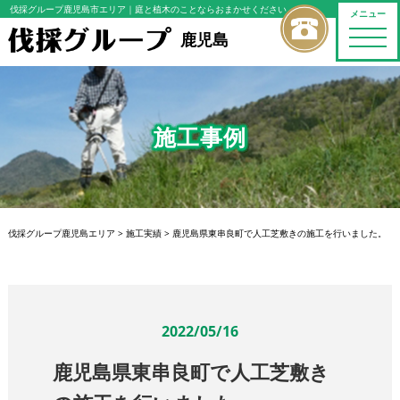
伐採グループ鹿児島市エリア
｜庭と植木のことならおまかせください
メニュー
toggle
鹿児島
naviga
施工事例
伐採グループ鹿児島エリア
>
施工実績
>
鹿児島県東串良町で人工芝敷きの施工を行いました。
2022/05/16
鹿児島県東串良町で人工芝敷き