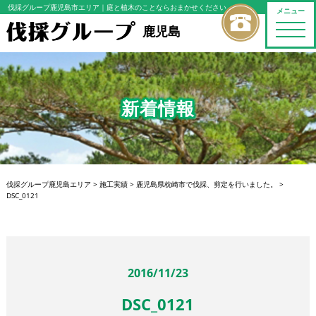
伐採グループ鹿児島市エリア
｜庭と植木のことならおまかせください
メニュー
toggle
鹿児島
naviga
新着情報
伐採グループ鹿児島エリア
>
施工実績
>
鹿児島県枕崎市で伐採、剪定を行いました。
>
DSC_0121
2016/11/23
DSC_0121