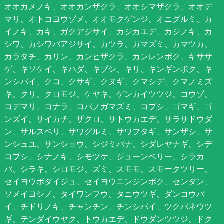
オオカメノキ、オオカンザクラ、オオシマザクラ、オオデ
マリ、オトコヨウゾメ、オオモクゲンジ、オニグルミ、カ
イノキ、カキ、ガクアジサイ、カジカエデ、カジノキ、カ
シワ、カシワバアジサイ、カツラ、ガマズミ、カマツカ、
カラタチ、カリン、カンヒザクラ、カンレンボク、キササ
ゲ、キソケイ、キハダ、キブシ、キリ、キンギンボク、キ
ンシバイ、クコ、クサギ、クヌギ、クマシデ、クマノミズ
キ、クリ、クロモジ、ケヤキ、ゲンカイツツジ、コウゾ、
コデマリ、コナラ、コバノガマズミ、コブシ、ゴマギ、ゴ
ンズイ、サイカチ、ザクロ、サトウカエデ、サラサドウダ
ン、サルスベリ、サワグルミ、サワフタギ、サンザシ、サ
ンシュユ、サンショウ、シジミバナ、シダレヤナギ、シデ
コブシ、シナノキ、シモツケ、ジューンベリー、シラカ
バ、シラキ、シロモジ、ズミ、スモモ、スモークツリー、
セイヨウボダイジュ、セイヨウニンジンボク、センダン、
ソメイヨシノ、タイワンフウ、タニウツギ、ダンコウバ
イ、チドリノキ、チャンチン、チンシバイ、ツクバネウツ
ギ、テンダイウヤク、トウカエデ、ドウダンツツジ、ドク