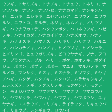
ウツギ、トサミズキ、トチノキ、トチュウ、トネリコ、ナ
ツツバキ、ナツメ、ナツハゼ、ナナカマド、ナンキンハ
ゼ、ニガキ、ニシキギ、ニセアカシア、ニワウメ、ニワウ
ルシ、ニワトコ、ヌルデ、ネジキ、ネムノキ、ノリウツ
ギ、ハウチワカエデ、ハクウンボク、ハコネウツギ、ハゼ
ノキ、ハナイカダ、ハナカイドウ、ハナズオウ、ハナノ
キ、ハナミズキ、ハマナス、ハリギリ、ハリグワ、ハルニ
レ、ハンカチノキ、ハンノキ、ヒメウツギ、ヒメシャラ、
ヒメリンゴ、ヒュウガミズキ、ビヨウヤナギ、ブナ、フヨ
ウ、プラタナス、ブルーベリー、ボケ、ホオノキ、ボダイ
ジュ、ボタン、ポプラ、ポポー、マユミ、マルバノキ、マ
ルメロ、マンサク、ミズキ、ミズナラ、ミツマタ、ミヤギ
ノハギ、ムクゲ、ムクノキ、ムクロジ、ムラサキシキブ、
ムレスズメ、メギ、メグスリノキ、モクゲンジ、モクレ
ン、モミジバフウ、ヤブデマリ、ヤマグワ、ヤマコウバ
シ、ヤマザクラ、ヤマハギ、ヤマブキ、ヤマボウシ、ユキ
ヤナギ、ユスラウメ、ユリノキ、ライラック、リキュウバ
イ、リョウブ、レンギョウ、ロウバイ