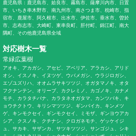
鹿児島県：鹿児島市、姶良市、霧島市、薩摩川内市、日置
市、いちき串木野市、南九州市、南さつま市、枕崎市、指
宿市、鹿屋市、阿久根市、出水市、伊佐市、垂水市、曽於
市、志布志市、大崎町、東串良町、肝付町、錦江町、南大
隅町、その他鹿児島県全域
対応樹木一覧
常緑広葉樹
アオキ、アカガシ、アセビ、アベリア、アラカシ、アリド
オシ、イスノキ、イヌツゲ、ウバメガシ、ウラジロガシ、
エゾユズリハ、オオムラサキツツジ、オガタマノキ、オタ
フクナンテン、オリーブ、カクレミノ、カゴノキ、カナメ
モチ、カラタチバナ、カラタネオガタマ、カンツバキ、キ
ョウチクトウ、キリシマツツジ、ギンバイカ、キンメツ
ゲ、キンモクセイ、ギンモクセイ、ミモザ、ギンヨウアカ
シア、クスノキ、クチナシ、クロガネモチ、ゲッケイジ
ュ、サカキ、サザンカ、サツキツツジ、サンゴジュ、シキ
ミ、シマトネリコ、シャクナゲ、シャシャンポ、シャリン