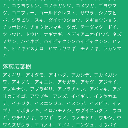
キ、コウヨウザン、コノテガシワ、コメツガ、ゴヨウマ
ツ、コニファー、ゴールドクレスト、サワラ、シノブヒ
バ、シラビソ、スギ、ダイオウショウ、タギョウショウ、
チャボヒバ、チョウセンマキ、ツガ、テーダマツ、ドイ、
ツトウヒ、トウヒ、ナギナギ、ペディアニオイヒバ、ネズ
ミサシ、ハイネズ、ハイビャクシンハイビャクシン、ヒノ
キ、ヒノキアスナロ、ヒマラヤスギ、モミノキ、ラカンマ
キ
落葉広葉樹
アオギリ、アオダモ、アオハダ、アカシデ、アカメガシ
ワ、アキグミ、アキニレ、アサガラ、アサダ、アジサイ、
アズキナシ、アブラギリ、アブラチャン、アベマキ、アメ
リカデイゴ、アワブキ、アンズ、イイギリ、イタヤカエ
デ、イチジク、イヌエンジュ、イヌシデ、イヌビワ、イヌ
ブナ、イボタノキ、イロハモミジ、ウグイスカグラ、ウコ
ギ、ウチワノキ、ウツギ、ウメ、ウメモドキ、ウルシ、ウ
ワミズザクラ、エゴノキ、エノキ、エンジュ、オウバイ、