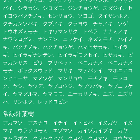
バイ、シラカシ、シロダモ、ジンチョウゲ、スダジイ、セ
イヨウバクチノキ、センリョウ、ソヨゴ、タイサンボク、
タチカンツバキ、タブノキ、タラヨウ、チャノキ、ツゲ、
トウネズミモチ、トキワマンサク、トベラ、ナナミノキ、
ナワシログミ、ナンテン、ニッケイ、ネズミモチ、ハイノ
キ、バクチノキ、ハクチョウゲ、ハマヒサカキ、ヒイラ
ギ、ヒイラギナンテン、ヒイラギモクセイ、ヒサカキ、ピ
ラカンサス、ビワ、プリペット、ベニカナメ、ベニカナメ
モチ、ボックスウッド、マサキ、マテバシイ、マホニアコ
ンヒューサ、マメツゲ、マンリョウ、モチノキ、モッコ
ク、ヤシ、ヤツデ、ヤブコウジ、ヤブツバキ、ヤブニッケ
イ、ヤマグルマ、ヤマモモ、ユーカリノキ、ユズ、ユズリ
ハ、リンボク、レッドロビン
常緑針葉樹
アカマツ、アスナロ、イチイ、イトヒバ、イヌガヤ、イヌ
マキ、ウラジロモミ、エゾマツ、カイヅカイブキ、カヤ、
キャラボク、クジャクヒバ、クロベ、クロマツ、コウヤマ