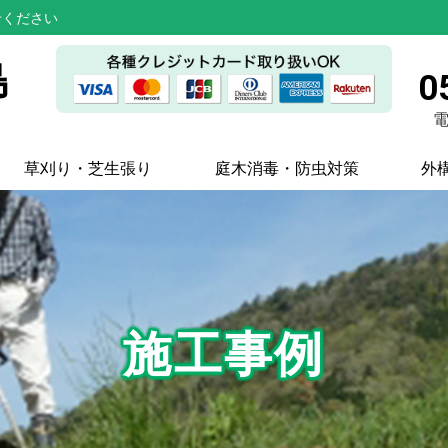
せください
島
0
電
草刈り・芝生張り
庭木消毒・防虫対策
外
施工事例