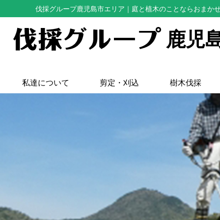
伐採グループ鹿児島市エリア
｜庭と植木のことならおまか
鹿児
私達について
剪定・刈込
樹木伐採