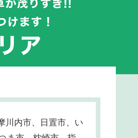
摩川内市、日置市、い
つま市、枕崎市、指