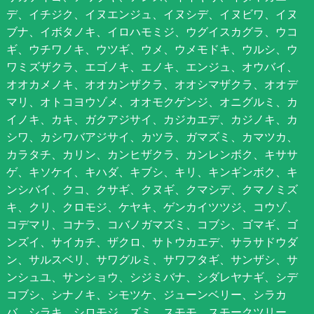
デ、イチジク、イヌエンジュ、イヌシデ、イヌビワ、イヌ
ブナ、イボタノキ、イロハモミジ、ウグイスカグラ、ウコ
ギ、ウチワノキ、ウツギ、ウメ、ウメモドキ、ウルシ、ウ
ワミズザクラ、エゴノキ、エノキ、エンジュ、オウバイ、
オオカメノキ、オオカンザクラ、オオシマザクラ、オオデ
マリ、オトコヨウゾメ、オオモクゲンジ、オニグルミ、カ
イノキ、カキ、ガクアジサイ、カジカエデ、カジノキ、カ
シワ、カシワバアジサイ、カツラ、ガマズミ、カマツカ、
カラタチ、カリン、カンヒザクラ、カンレンボク、キササ
ゲ、キソケイ、キハダ、キブシ、キリ、キンギンボク、キ
ンシバイ、クコ、クサギ、クヌギ、クマシデ、クマノミズ
キ、クリ、クロモジ、ケヤキ、ゲンカイツツジ、コウゾ、
コデマリ、コナラ、コバノガマズミ、コブシ、ゴマギ、ゴ
ンズイ、サイカチ、ザクロ、サトウカエデ、サラサドウダ
ン、サルスベリ、サワグルミ、サワフタギ、サンザシ、サ
ンシュユ、サンショウ、シジミバナ、シダレヤナギ、シデ
コブシ、シナノキ、シモツケ、ジューンベリー、シラカ
バ、シラキ、シロモジ、ズミ、スモモ、スモークツリー、