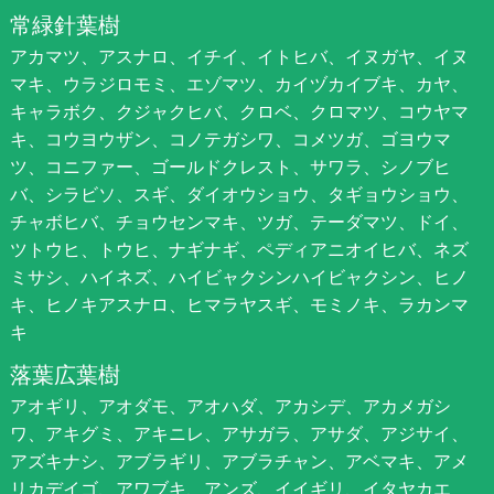
常緑針葉樹
アカマツ、アスナロ、イチイ、イトヒバ、イヌガヤ、イヌ
マキ、ウラジロモミ、エゾマツ、カイヅカイブキ、カヤ、
キャラボク、クジャクヒバ、クロベ、クロマツ、コウヤマ
キ、コウヨウザン、コノテガシワ、コメツガ、ゴヨウマ
ツ、コニファー、ゴールドクレスト、サワラ、シノブヒ
バ、シラビソ、スギ、ダイオウショウ、タギョウショウ、
チャボヒバ、チョウセンマキ、ツガ、テーダマツ、ドイ、
ツトウヒ、トウヒ、ナギナギ、ペディアニオイヒバ、ネズ
ミサシ、ハイネズ、ハイビャクシンハイビャクシン、ヒノ
キ、ヒノキアスナロ、ヒマラヤスギ、モミノキ、ラカンマ
キ
落葉広葉樹
アオギリ、アオダモ、アオハダ、アカシデ、アカメガシ
ワ、アキグミ、アキニレ、アサガラ、アサダ、アジサイ、
アズキナシ、アブラギリ、アブラチャン、アベマキ、アメ
リカデイゴ、アワブキ、アンズ、イイギリ、イタヤカエ