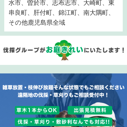
水市、曽於市、志布志市、大崎町、東
串良町、肝付町、錦江町、南大隅町、
その他鹿児島県全域