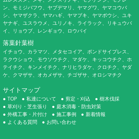
ン、モミジバフウ、ヤブデマリ、ヤマグワ、ヤマコウバ
シ、ヤマザクラ、ヤマハギ、ヤマブキ、ヤマボウシ、ユキ
ヤナギ、ユスラウメ、ユリノキ、ライラック、リキュウバ
イ、リョウブ、レンギョウ、ロウバイ
落葉針葉樹
イチョウ、カラマツ、メタセコイア、ポンドサイプレス、
ラクウショウ、モウソウチク、マダケ、キッコウチク、ホ
テイチク、キンメイチク、ナリヒラダケ、クロチク、ヤダ
ケ、クマザサ、オカメザサ、チゴザサ、オロシマチク
サイトマップ
TOP
私達について
剪定・刈込
樹木伐採
草刈り・芝生張り
庭木消毒・防虫対策
外構工事・片付け
施工事例
新着情報
よくある質問
お問い合わせ