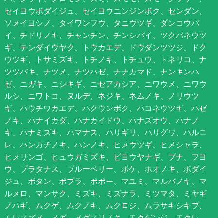
セイヨウボダイジュ、セイヨウニンジンボク、センダン、
ソメイヨシノ、タイワンフウ、タニウツギ、ダンコウバ
イ、チドリノキ、チャンチン、チンシバイ、ツクバネウツ
ギ、テンダイウヤク、トウカエデ、ドウダンツツジ、ドク
ウツギ、トサミズキ、トチノキ、トチュウ、トネリコ、ナ
ツツバキ、ナツメ、ナツハゼ、ナナカマド、ナンキンハ
ゼ、ニガキ、ニシキギ、ニセアカシア、ニワウメ、ニワウ
ルシ、ニワトコ、ヌルデ、ネジキ、ネムノキ、ノリウツ
ギ、ハウチワカエデ、ハクウンボク、ハコネウツギ、ハゼ
ノキ、ハナイカダ、ハナカイドウ、ハナズオウ、ハナノ
キ、ハナミズキ、ハマナス、ハリギリ、ハリグワ、ハルニ
レ、ハンカチノキ、ハンノキ、ヒメウツギ、ヒメシャラ、
ヒメリンゴ、ヒュウガミズキ、ビヨウヤナギ、ブナ、フヨ
ウ、プラタナス、ブルーベリー、ボケ、ホオノキ、ボダイ
ジュ、ボタン、ポプラ、ポポー、マユミ、マルバノキ、マ
ルメロ、マンサク、ミズキ、ミズナラ、ミツマタ、ミヤギ
ノハギ、ムクゲ、ムクノキ、ムクロジ、ムラサキシキブ、
ムレスズメ、メギ、メグスリノキ、モクゲンジ、モクレ