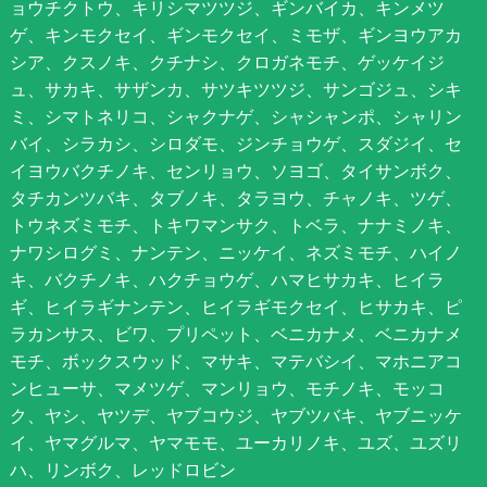
ョウチクトウ、キリシマツツジ、ギンバイカ、キンメツ
ゲ、キンモクセイ、ギンモクセイ、ミモザ、ギンヨウアカ
シア、クスノキ、クチナシ、クロガネモチ、ゲッケイジ
ュ、サカキ、サザンカ、サツキツツジ、サンゴジュ、シキ
ミ、シマトネリコ、シャクナゲ、シャシャンポ、シャリン
バイ、シラカシ、シロダモ、ジンチョウゲ、スダジイ、セ
イヨウバクチノキ、センリョウ、ソヨゴ、タイサンボク、
タチカンツバキ、タブノキ、タラヨウ、チャノキ、ツゲ、
トウネズミモチ、トキワマンサク、トベラ、ナナミノキ、
ナワシログミ、ナンテン、ニッケイ、ネズミモチ、ハイノ
キ、バクチノキ、ハクチョウゲ、ハマヒサカキ、ヒイラ
ギ、ヒイラギナンテン、ヒイラギモクセイ、ヒサカキ、ピ
ラカンサス、ビワ、プリペット、ベニカナメ、ベニカナメ
モチ、ボックスウッド、マサキ、マテバシイ、マホニアコ
ンヒューサ、マメツゲ、マンリョウ、モチノキ、モッコ
ク、ヤシ、ヤツデ、ヤブコウジ、ヤブツバキ、ヤブニッケ
イ、ヤマグルマ、ヤマモモ、ユーカリノキ、ユズ、ユズリ
ハ、リンボク、レッドロビン