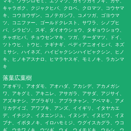
マキ、ウラジロモミ、エゾマツ、カイヅカイブキ、カヤ、
キャラボク、クジャクヒバ、クロベ、クロマツ、コウヤマ
キ、コウヨウザン、コノテガシワ、コメツガ、ゴヨウマ
ツ、コニファー、ゴールドクレスト、サワラ、シノブヒ
バ、シラビソ、スギ、ダイオウショウ、タギョウショウ、
チャボヒバ、チョウセンマキ、ツガ、テーダマツ、ドイ、
ツトウヒ、トウヒ、ナギナギ、ペディアニオイヒバ、ネズ
ミサシ、ハイネズ、ハイビャクシンハイビャクシン、ヒノ
キ、ヒノキアスナロ、ヒマラヤスギ、モミノキ、ラカンマ
キ
落葉広葉樹
アオギリ、アオダモ、アオハダ、アカシデ、アカメガシ
ワ、アキグミ、アキニレ、アサガラ、アサダ、アジサイ、
アズキナシ、アブラギリ、アブラチャン、アベマキ、アメ
リカデイゴ、アワブキ、アンズ、イイギリ、イタヤカエ
デ、イチジク、イヌエンジュ、イヌシデ、イヌビワ、イヌ
ブナ、イボタノキ、イロハモミジ、ウグイスカグラ、ウコ
ギ、ウチワノキ、ウツギ、ウメ、ウメモドキ、ウルシ、ウ