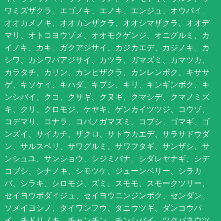
ワミズザクラ、エゴノキ、エノキ、エンジュ、オウバイ、
オオカメノキ、オオカンザクラ、オオシマザクラ、オオデ
マリ、オトコヨウゾメ、オオモクゲンジ、オニグルミ、カ
イノキ、カキ、ガクアジサイ、カジカエデ、カジノキ、カ
シワ、カシワバアジサイ、カツラ、ガマズミ、カマツカ、
カラタチ、カリン、カンヒザクラ、カンレンボク、キササ
ゲ、キソケイ、キハダ、キブシ、キリ、キンギンボク、キ
ンシバイ、クコ、クサギ、クヌギ、クマシデ、クマノミズ
キ、クリ、クロモジ、ケヤキ、ゲンカイツツジ、コウゾ、
コデマリ、コナラ、コバノガマズミ、コブシ、ゴマギ、ゴ
ンズイ、サイカチ、ザクロ、サトウカエデ、サラサドウダ
ン、サルスベリ、サワグルミ、サワフタギ、サンザシ、サ
ンシュユ、サンショウ、シジミバナ、シダレヤナギ、シデ
コブシ、シナノキ、シモツケ、ジューンベリー、シラカ
バ、シラキ、シロモジ、ズミ、スモモ、スモークツリー、
セイヨウボダイジュ、セイヨウニンジンボク、センダン、
ソメイヨシノ、タイワンフウ、タニウツギ、ダンコウバ
イ、チドリノキ、チャンチン、チンシバイ、ツクバネウツ