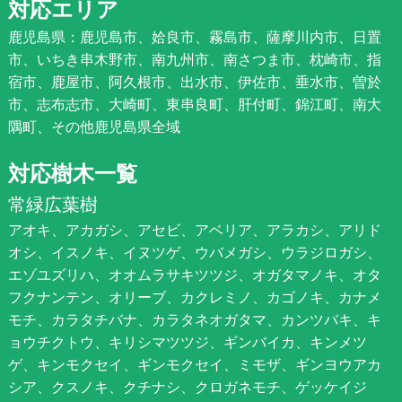
対応エリア
鹿児島県：鹿児島市、姶良市、霧島市、薩摩川内市、日置
市、いちき串木野市、南九州市、南さつま市、枕崎市、指
宿市、鹿屋市、阿久根市、出水市、伊佐市、垂水市、曽於
市、志布志市、大崎町、東串良町、肝付町、錦江町、南大
隅町、その他鹿児島県全域
対応樹木一覧
常緑広葉樹
アオキ、アカガシ、アセビ、アベリア、アラカシ、アリド
オシ、イスノキ、イヌツゲ、ウバメガシ、ウラジロガシ、
エゾユズリハ、オオムラサキツツジ、オガタマノキ、オタ
フクナンテン、オリーブ、カクレミノ、カゴノキ、カナメ
モチ、カラタチバナ、カラタネオガタマ、カンツバキ、キ
ョウチクトウ、キリシマツツジ、ギンバイカ、キンメツ
ゲ、キンモクセイ、ギンモクセイ、ミモザ、ギンヨウアカ
シア、クスノキ、クチナシ、クロガネモチ、ゲッケイジ