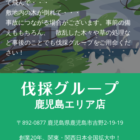
て飛んで・・・
敷地内の木が倒れて・・・
事故につながる場合がございます。事前の備
えももちろん、 散乱した木々や草の処理な
ど事後のことでも伐採グループをご用命くだ
さい！
鹿児島エリア店
〒892-0877
鹿児島県鹿児島市吉野2-19-19
創業20年。関東・関西日本全国拡大中！