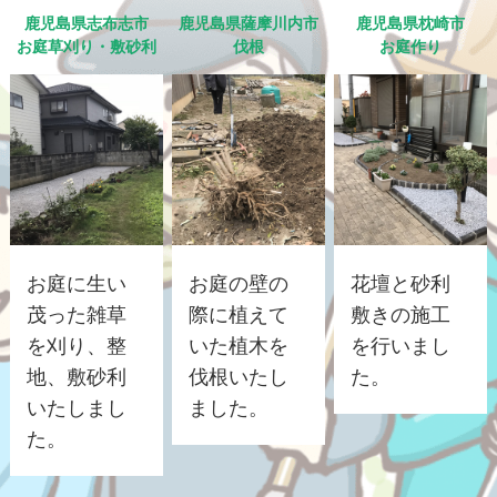
鹿児島県志布志市
鹿児島県薩摩川内市
鹿児島県枕崎市
お庭草刈り・敷砂利
伐根
お庭作り
お庭に生い
お庭の壁の
花壇と砂利
茂った雑草
際に植えて
敷きの施工
を刈り、整
いた植木を
を行いまし
地、敷砂利
伐根いたし
た。
いたしまし
ました。
た。