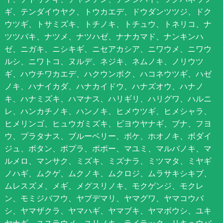
ギ、テンダイウヤク、トウカエデ、ドウダンツツジ、ドク
ウツギ、トサミズキ、トチノキ、トチュウ、トネリコ、ナ
ツツバキ、ナツメ、ナツハゼ、ナナカマド、ナンキンハ
ゼ、ニガキ、ニシキギ、ニセアカシア、ニワウメ、ニワウ
ルシ、ニワトコ、ヌルデ、ネジキ、ネムノキ、ノリウツ
ギ、ハウチワカエデ、ハクウンボク、ハコネウツギ、ハゼ
ノキ、ハナイカダ、ハナカイドウ、ハナズオウ、ハナノ
キ、ハナミズキ、ハマナス、ハリギリ、ハリグワ、ハルニ
レ、ハンカチノキ、ハンノキ、ヒメウツギ、ヒメシャラ、
ヒメリンゴ、ヒュウガミズキ、ビヨウヤナギ、ブナ、フヨ
ウ、プラタナス、ブルーベリー、ボケ、ホオノキ、ボダイ
ジュ、ボタン、ポプラ、ポポー、マユミ、マルバノキ、マ
ルメロ、マンサク、ミズキ、ミズナラ、ミツマタ、ミヤギ
ノハギ、ムクゲ、ムクノキ、ムクロジ、ムラサキシキブ、
ムレスズメ、メギ、メグスリノキ、モクゲンジ、モクレ
ン、モミジバフウ、ヤブデマリ、ヤマグワ、ヤマコウバ
シ、ヤマザクラ、ヤマハギ、ヤマブキ、ヤマボウシ、ユキ
ヤナギ、ユスラウメ、ユリノキ、ライラック、リキュウバ