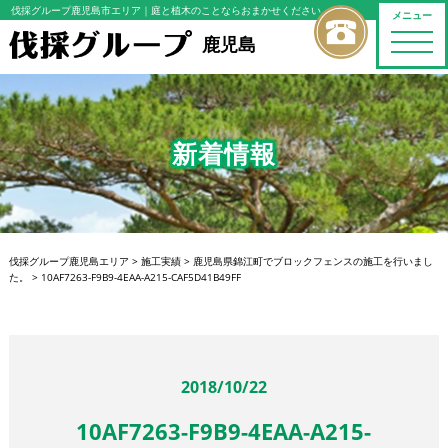
伐採グループ鹿児島市エリア
｜庭と植木のことならおまかせください
メニュー
toggle
鹿児島
naviga
新着情報
伐採グループ鹿児島エリア
>
施工実績
>
鹿児島県錦江町でブロックフェンスの施工を行いまし
た。
>
10AF7263-F9B9-4EAA-A215-CAF5D41B49FF
2018/10/22
10AF7263-F9B9-4EAA-A215-