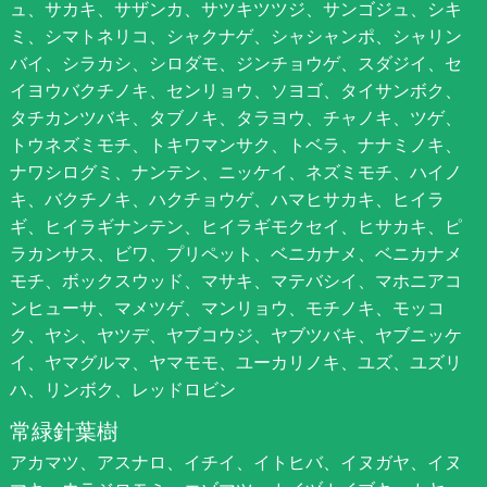
ュ、サカキ、サザンカ、サツキツツジ、サンゴジュ、シキ
ミ、シマトネリコ、シャクナゲ、シャシャンポ、シャリン
バイ、シラカシ、シロダモ、ジンチョウゲ、スダジイ、セ
イヨウバクチノキ、センリョウ、ソヨゴ、タイサンボク、
タチカンツバキ、タブノキ、タラヨウ、チャノキ、ツゲ、
トウネズミモチ、トキワマンサク、トベラ、ナナミノキ、
ナワシログミ、ナンテン、ニッケイ、ネズミモチ、ハイノ
キ、バクチノキ、ハクチョウゲ、ハマヒサカキ、ヒイラ
ギ、ヒイラギナンテン、ヒイラギモクセイ、ヒサカキ、ピ
ラカンサス、ビワ、プリペット、ベニカナメ、ベニカナメ
モチ、ボックスウッド、マサキ、マテバシイ、マホニアコ
ンヒューサ、マメツゲ、マンリョウ、モチノキ、モッコ
ク、ヤシ、ヤツデ、ヤブコウジ、ヤブツバキ、ヤブニッケ
イ、ヤマグルマ、ヤマモモ、ユーカリノキ、ユズ、ユズリ
ハ、リンボク、レッドロビン
常緑針葉樹
アカマツ、アスナロ、イチイ、イトヒバ、イヌガヤ、イヌ