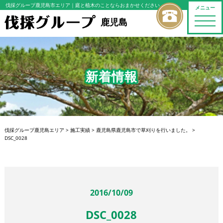
伐採グループ鹿児島市エリア
｜庭と植木のことならおまかせください
メニュー
toggle
鹿児島
naviga
新着情報
伐採グループ鹿児島エリア
>
施工実績
>
鹿児島県鹿児島市で草刈りを行いました。
>
DSC_0028
2016/10/09
DSC_0028