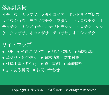
落葉針葉樹
イチョウ、カラマツ、メタセコイア、ポンドサイプレス、
ラクウショウ、モウソウチク、マダケ、キッコウチク、ホ
テイチク、キンメイチク、ナリヒラダケ、クロチク、ヤダ
ケ、クマザサ、オカメザサ、チゴザサ、オロシマチク
サイトマップ
TOP
私達について
剪定・刈込
樹木伐採
草刈り・芝生張り
庭木消毒・防虫対策
外構工事・片付け
施工事例
新着情報
よくある質問
お問い合わせ
Copyright ©
伐採グループ鹿児島エリア
All Rights Reserved.