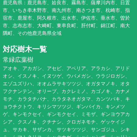
鹿児島県：鹿児島市、姶良市、霧島市、薩摩川内市、日置
市、いちき串木野市、南九州市、南さつま市、枕崎市、指
宿市、鹿屋市、阿久根市、出水市、伊佐市、垂水市、曽於
市、志布志市、大崎町、東串良町、肝付町、錦江町、南大
隅町、その他鹿児島県全域
対応樹木一覧
常緑広葉樹
アオキ、アカガシ、アセビ、アベリア、アラカシ、アリド
オシ、イスノキ、イヌツゲ、ウバメガシ、ウラジロガシ、
エゾユズリハ、オオムラサキツツジ、オガタマノキ、オタ
フクナンテン、オリーブ、カクレミノ、カゴノキ、カナメ
モチ、カラタチバナ、カラタネオガタマ、カンツバキ、キ
ョウチクトウ、キリシマツツジ、ギンバイカ、キンメツ
ゲ、キンモクセイ、ギンモクセイ、ミモザ、ギンヨウアカ
シア、クスノキ、クチナシ、クロガネモチ、ゲッケイジ
ュ、サカキ、サザンカ、サツキツツジ、サンゴジュ、シキ
ミ、シマトネリコ、シャクナゲ、シャシャンポ、シャリン