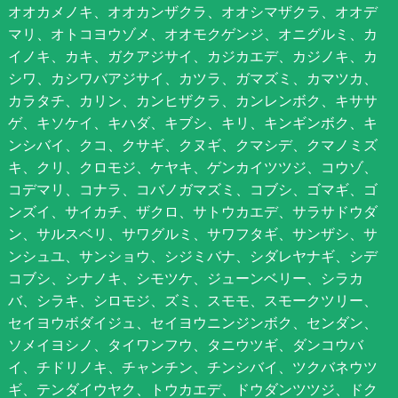
オオカメノキ、オオカンザクラ、オオシマザクラ、オオデ
マリ、オトコヨウゾメ、オオモクゲンジ、オニグルミ、カ
イノキ、カキ、ガクアジサイ、カジカエデ、カジノキ、カ
シワ、カシワバアジサイ、カツラ、ガマズミ、カマツカ、
カラタチ、カリン、カンヒザクラ、カンレンボク、キササ
ゲ、キソケイ、キハダ、キブシ、キリ、キンギンボク、キ
ンシバイ、クコ、クサギ、クヌギ、クマシデ、クマノミズ
キ、クリ、クロモジ、ケヤキ、ゲンカイツツジ、コウゾ、
コデマリ、コナラ、コバノガマズミ、コブシ、ゴマギ、ゴ
ンズイ、サイカチ、ザクロ、サトウカエデ、サラサドウダ
ン、サルスベリ、サワグルミ、サワフタギ、サンザシ、サ
ンシュユ、サンショウ、シジミバナ、シダレヤナギ、シデ
コブシ、シナノキ、シモツケ、ジューンベリー、シラカ
バ、シラキ、シロモジ、ズミ、スモモ、スモークツリー、
セイヨウボダイジュ、セイヨウニンジンボク、センダン、
ソメイヨシノ、タイワンフウ、タニウツギ、ダンコウバ
イ、チドリノキ、チャンチン、チンシバイ、ツクバネウツ
ギ、テンダイウヤク、トウカエデ、ドウダンツツジ、ドク