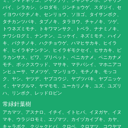
バイ、シラカシ、シロダモ、ジンチョウゲ、スダジイ、セ
イヨウバクチノキ、センリョウ、ソヨゴ、タイサンボク、
タチカンツバキ、タブノキ、タラヨウ、チャノキ、ツゲ、
トウネズミモチ、トキワマンサク、トベラ、ナナミノキ、
ナワシログミ、ナンテン、ニッケイ、ネズミモチ、ハイノ
キ、バクチノキ、ハクチョウゲ、ハマヒサカキ、ヒイラ
ギ、ヒイラギナンテン、ヒイラギモクセイ、ヒサカキ、ピ
ラカンサス、ビワ、プリペット、ベニカナメ、ベニカナメ
モチ、ボックスウッド、マサキ、マテバシイ、マホニアコ
ンヒューサ、マメツゲ、マンリョウ、モチノキ、モッコ
ク、ヤシ、ヤツデ、ヤブコウジ、ヤブツバキ、ヤブニッケ
イ、ヤマグルマ、ヤマモモ、ユーカリノキ、ユズ、ユズリ
ハ、リンボク、レッドロビン
常緑針葉樹
アカマツ、アスナロ、イチイ、イトヒバ、イヌガヤ、イヌ
マキ、ウラジロモミ、エゾマツ、カイヅカイブキ、カヤ、
キャラボク、クジャクヒバ、クロベ、クロマツ、コウヤマ