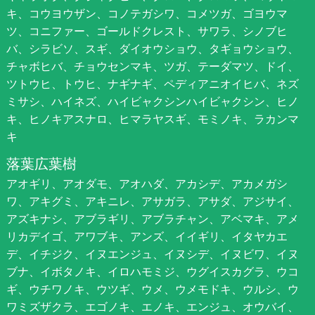
キ、コウヨウザン、コノテガシワ、コメツガ、ゴヨウマ
ツ、コニファー、ゴールドクレスト、サワラ、シノブヒ
バ、シラビソ、スギ、ダイオウショウ、タギョウショウ、
チャボヒバ、チョウセンマキ、ツガ、テーダマツ、ドイ、
ツトウヒ、トウヒ、ナギナギ、ペディアニオイヒバ、ネズ
ミサシ、ハイネズ、ハイビャクシンハイビャクシン、ヒノ
キ、ヒノキアスナロ、ヒマラヤスギ、モミノキ、ラカンマ
キ
落葉広葉樹
アオギリ、アオダモ、アオハダ、アカシデ、アカメガシ
ワ、アキグミ、アキニレ、アサガラ、アサダ、アジサイ、
アズキナシ、アブラギリ、アブラチャン、アベマキ、アメ
リカデイゴ、アワブキ、アンズ、イイギリ、イタヤカエ
デ、イチジク、イヌエンジュ、イヌシデ、イヌビワ、イヌ
ブナ、イボタノキ、イロハモミジ、ウグイスカグラ、ウコ
ギ、ウチワノキ、ウツギ、ウメ、ウメモドキ、ウルシ、ウ
ワミズザクラ、エゴノキ、エノキ、エンジュ、オウバイ、