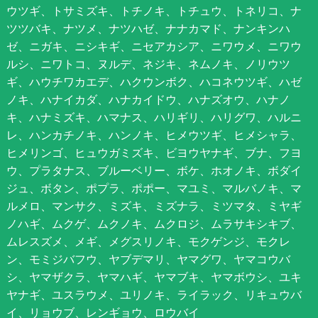
ウツギ、トサミズキ、トチノキ、トチュウ、トネリコ、ナ
ツツバキ、ナツメ、ナツハゼ、ナナカマド、ナンキンハ
ゼ、ニガキ、ニシキギ、ニセアカシア、ニワウメ、ニワウ
ルシ、ニワトコ、ヌルデ、ネジキ、ネムノキ、ノリウツ
ギ、ハウチワカエデ、ハクウンボク、ハコネウツギ、ハゼ
ノキ、ハナイカダ、ハナカイドウ、ハナズオウ、ハナノ
キ、ハナミズキ、ハマナス、ハリギリ、ハリグワ、ハルニ
レ、ハンカチノキ、ハンノキ、ヒメウツギ、ヒメシャラ、
ヒメリンゴ、ヒュウガミズキ、ビヨウヤナギ、ブナ、フヨ
ウ、プラタナス、ブルーベリー、ボケ、ホオノキ、ボダイ
ジュ、ボタン、ポプラ、ポポー、マユミ、マルバノキ、マ
ルメロ、マンサク、ミズキ、ミズナラ、ミツマタ、ミヤギ
ノハギ、ムクゲ、ムクノキ、ムクロジ、ムラサキシキブ、
ムレスズメ、メギ、メグスリノキ、モクゲンジ、モクレ
ン、モミジバフウ、ヤブデマリ、ヤマグワ、ヤマコウバ
シ、ヤマザクラ、ヤマハギ、ヤマブキ、ヤマボウシ、ユキ
ヤナギ、ユスラウメ、ユリノキ、ライラック、リキュウバ
イ、リョウブ、レンギョウ、ロウバイ