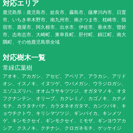
対応エリア
鹿児島県：鹿児島市、姶良市、霧島市、薩摩川内市、日置
市、いちき串木野市、南九州市、南さつま市、枕崎市、指
宿市、鹿屋市、阿久根市、出水市、伊佐市、垂水市、曽於
市、志布志市、大崎町、東串良町、肝付町、錦江町、南大
隅町、その他鹿児島県全域
対応樹木一覧
常緑広葉樹
アオキ、アカガシ、アセビ、アベリア、アラカシ、アリド
オシ、イスノキ、イヌツゲ、ウバメガシ、ウラジロガシ、
エゾユズリハ、オオムラサキツツジ、オガタマノキ、オタ
フクナンテン、オリーブ、カクレミノ、カゴノキ、カナメ
モチ、カラタチバナ、カラタネオガタマ、カンツバキ、キ
ョウチクトウ、キリシマツツジ、ギンバイカ、キンメツ
ゲ、キンモクセイ、ギンモクセイ、ミモザ、ギンヨウアカ
シア、クスノキ、クチナシ、クロガネモチ、ゲッケイジ