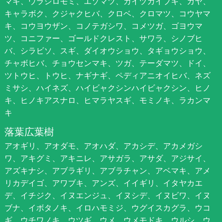
マキ、ウラジロモミ、エゾマツ、カイヅカイブキ、カヤ、
キャラボク、クジャクヒバ、クロベ、クロマツ、コウヤマ
キ、コウヨウザン、コノテガシワ、コメツガ、ゴヨウマ
ツ、コニファー、ゴールドクレスト、サワラ、シノブヒ
バ、シラビソ、スギ、ダイオウショウ、タギョウショウ、
チャボヒバ、チョウセンマキ、ツガ、テーダマツ、ドイ、
ツトウヒ、トウヒ、ナギナギ、ペディアニオイヒバ、ネズ
ミサシ、ハイネズ、ハイビャクシンハイビャクシン、ヒノ
キ、ヒノキアスナロ、ヒマラヤスギ、モミノキ、ラカンマ
キ
落葉広葉樹
アオギリ、アオダモ、アオハダ、アカシデ、アカメガシ
ワ、アキグミ、アキニレ、アサガラ、アサダ、アジサイ、
アズキナシ、アブラギリ、アブラチャン、アベマキ、アメ
リカデイゴ、アワブキ、アンズ、イイギリ、イタヤカエ
デ、イチジク、イヌエンジュ、イヌシデ、イヌビワ、イヌ
ブナ、イボタノキ、イロハモミジ、ウグイスカグラ、ウコ
ギ、ウチワノキ、ウツギ、ウメ、ウメモドキ、ウルシ、ウ