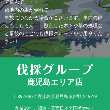
て飛んで・・・
敷地内の木が倒れて・・・
事故につながる場合がございます。事前の備
えももちろん、 散乱した木々や草の処理な
ど事後のことでも伐採グループをご用命くだ
さい！
鹿児島エリア店
〒892-0877
鹿児島県鹿児島市吉野2-19-19
創業20年。関東・関西日本全国拡大中！