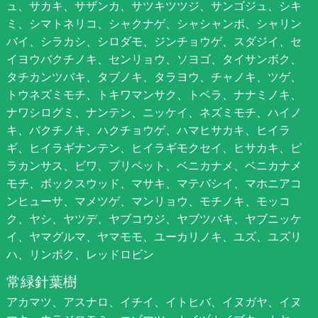
ュ、サカキ、サザンカ、サツキツツジ、サンゴジュ、シキ
ミ、シマトネリコ、シャクナゲ、シャシャンポ、シャリン
バイ、シラカシ、シロダモ、ジンチョウゲ、スダジイ、セ
イヨウバクチノキ、センリョウ、ソヨゴ、タイサンボク、
タチカンツバキ、タブノキ、タラヨウ、チャノキ、ツゲ、
トウネズミモチ、トキワマンサク、トベラ、ナナミノキ、
ナワシログミ、ナンテン、ニッケイ、ネズミモチ、ハイノ
キ、バクチノキ、ハクチョウゲ、ハマヒサカキ、ヒイラ
ギ、ヒイラギナンテン、ヒイラギモクセイ、ヒサカキ、ピ
ラカンサス、ビワ、プリペット、ベニカナメ、ベニカナメ
モチ、ボックスウッド、マサキ、マテバシイ、マホニアコ
ンヒューサ、マメツゲ、マンリョウ、モチノキ、モッコ
ク、ヤシ、ヤツデ、ヤブコウジ、ヤブツバキ、ヤブニッケ
イ、ヤマグルマ、ヤマモモ、ユーカリノキ、ユズ、ユズリ
ハ、リンボク、レッドロビン
常緑針葉樹
アカマツ、アスナロ、イチイ、イトヒバ、イヌガヤ、イヌ