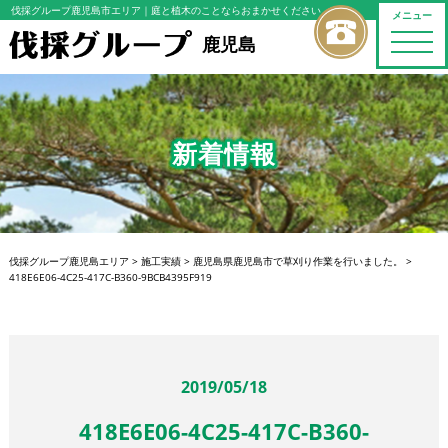
伐採グループ鹿児島市エリア
｜庭と植木のことならおまかせください
メニュー
toggle
鹿児島
naviga
新着情報
伐採グループ鹿児島エリア
>
施工実績
>
鹿児島県鹿児島市で草刈り作業を行いました。
>
418E6E06-4C25-417C-B360-9BCB4395F919
2019/05/18
418E6E06-4C25-417C-B360-