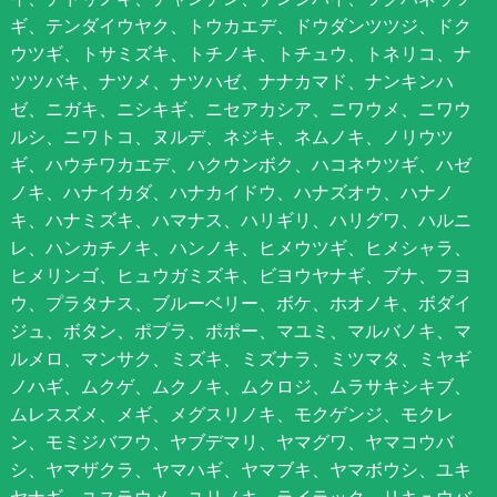
ギ、テンダイウヤク、トウカエデ、ドウダンツツジ、ドク
ウツギ、トサミズキ、トチノキ、トチュウ、トネリコ、ナ
ツツバキ、ナツメ、ナツハゼ、ナナカマド、ナンキンハ
ゼ、ニガキ、ニシキギ、ニセアカシア、ニワウメ、ニワウ
ルシ、ニワトコ、ヌルデ、ネジキ、ネムノキ、ノリウツ
ギ、ハウチワカエデ、ハクウンボク、ハコネウツギ、ハゼ
ノキ、ハナイカダ、ハナカイドウ、ハナズオウ、ハナノ
キ、ハナミズキ、ハマナス、ハリギリ、ハリグワ、ハルニ
レ、ハンカチノキ、ハンノキ、ヒメウツギ、ヒメシャラ、
ヒメリンゴ、ヒュウガミズキ、ビヨウヤナギ、ブナ、フヨ
ウ、プラタナス、ブルーベリー、ボケ、ホオノキ、ボダイ
ジュ、ボタン、ポプラ、ポポー、マユミ、マルバノキ、マ
ルメロ、マンサク、ミズキ、ミズナラ、ミツマタ、ミヤギ
ノハギ、ムクゲ、ムクノキ、ムクロジ、ムラサキシキブ、
ムレスズメ、メギ、メグスリノキ、モクゲンジ、モクレ
ン、モミジバフウ、ヤブデマリ、ヤマグワ、ヤマコウバ
シ、ヤマザクラ、ヤマハギ、ヤマブキ、ヤマボウシ、ユキ
ヤナギ、ユスラウメ、ユリノキ、ライラック、リキュウバ