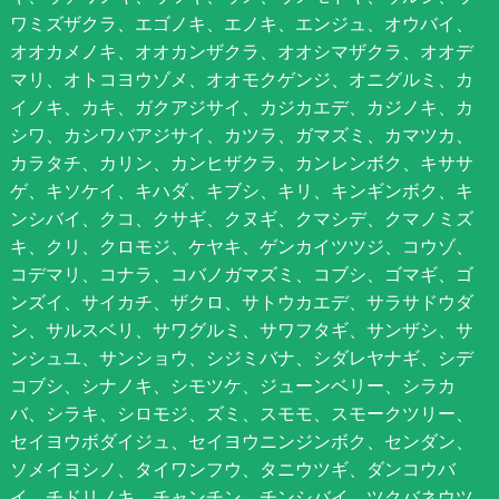
ワミズザクラ、エゴノキ、エノキ、エンジュ、オウバイ、
オオカメノキ、オオカンザクラ、オオシマザクラ、オオデ
マリ、オトコヨウゾメ、オオモクゲンジ、オニグルミ、カ
イノキ、カキ、ガクアジサイ、カジカエデ、カジノキ、カ
シワ、カシワバアジサイ、カツラ、ガマズミ、カマツカ、
カラタチ、カリン、カンヒザクラ、カンレンボク、キササ
ゲ、キソケイ、キハダ、キブシ、キリ、キンギンボク、キ
ンシバイ、クコ、クサギ、クヌギ、クマシデ、クマノミズ
キ、クリ、クロモジ、ケヤキ、ゲンカイツツジ、コウゾ、
コデマリ、コナラ、コバノガマズミ、コブシ、ゴマギ、ゴ
ンズイ、サイカチ、ザクロ、サトウカエデ、サラサドウダ
ン、サルスベリ、サワグルミ、サワフタギ、サンザシ、サ
ンシュユ、サンショウ、シジミバナ、シダレヤナギ、シデ
コブシ、シナノキ、シモツケ、ジューンベリー、シラカ
バ、シラキ、シロモジ、ズミ、スモモ、スモークツリー、
セイヨウボダイジュ、セイヨウニンジンボク、センダン、
ソメイヨシノ、タイワンフウ、タニウツギ、ダンコウバ
イ、チドリノキ、チャンチン、チンシバイ、ツクバネウツ