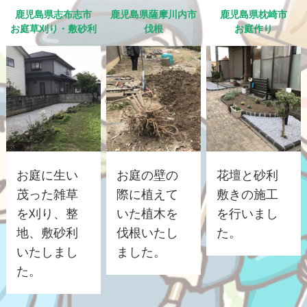
鹿児島県志布志市
鹿児島県薩摩川内市
鹿児島県枕崎市
お庭草刈り・敷砂利
伐根
お庭作り
お庭に生い
お庭の壁の
花壇と砂利
茂った雑草
際に植えて
敷きの施工
を刈り、整
いた植木を
を行いまし
地、敷砂利
伐根いたし
た。
いたしまし
ました。
た。