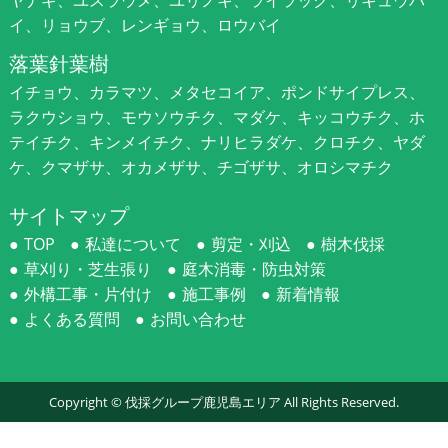
イ、リョウブ、レンギョウ、ロウバイ
落葉針葉樹
イチョウ、カラマツ、メタセコイア、ポンドサイプレス、
ラクウショウ、モウソウチク、マダケ、キッコウチク、ホ
テイチク、キンメイチク、ナリヒラダケ、クロチク、ヤダ
ケ、クマザサ、オカメザサ、チゴザサ、オロシマチク
サイトマップ
TOP
私達について
剪定・刈込
樹木伐採
草刈り・芝生張り
庭木消毒・防虫対策
外構工事・片付け
施工事例
新着情報
よくある質問
お問い合わせ
Copyright ©
伐採グループ鹿児島エリア
All Rights Reserved.