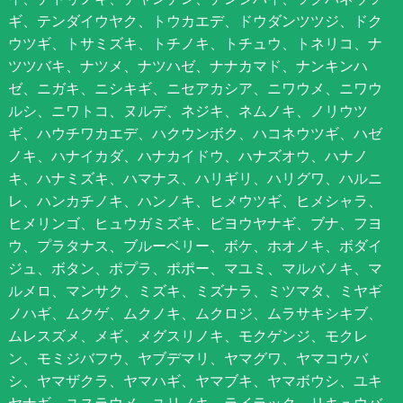
ギ、テンダイウヤク、トウカエデ、ドウダンツツジ、ドク
ウツギ、トサミズキ、トチノキ、トチュウ、トネリコ、ナ
ツツバキ、ナツメ、ナツハゼ、ナナカマド、ナンキンハ
ゼ、ニガキ、ニシキギ、ニセアカシア、ニワウメ、ニワウ
ルシ、ニワトコ、ヌルデ、ネジキ、ネムノキ、ノリウツ
ギ、ハウチワカエデ、ハクウンボク、ハコネウツギ、ハゼ
ノキ、ハナイカダ、ハナカイドウ、ハナズオウ、ハナノ
キ、ハナミズキ、ハマナス、ハリギリ、ハリグワ、ハルニ
レ、ハンカチノキ、ハンノキ、ヒメウツギ、ヒメシャラ、
ヒメリンゴ、ヒュウガミズキ、ビヨウヤナギ、ブナ、フヨ
ウ、プラタナス、ブルーベリー、ボケ、ホオノキ、ボダイ
ジュ、ボタン、ポプラ、ポポー、マユミ、マルバノキ、マ
ルメロ、マンサク、ミズキ、ミズナラ、ミツマタ、ミヤギ
ノハギ、ムクゲ、ムクノキ、ムクロジ、ムラサキシキブ、
ムレスズメ、メギ、メグスリノキ、モクゲンジ、モクレ
ン、モミジバフウ、ヤブデマリ、ヤマグワ、ヤマコウバ
シ、ヤマザクラ、ヤマハギ、ヤマブキ、ヤマボウシ、ユキ
ヤナギ、ユスラウメ、ユリノキ、ライラック、リキュウバ