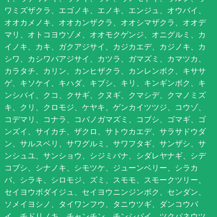
ワミズザクラ、エゴノキ、エノキ、エンジュ、オウバイ、
オオカメノキ、オオカンザクラ、オオシマザクラ、オオデ
マリ、オトコヨウゾメ、オオモクゲンジ、オニグルミ、カ
イノキ、カキ、ガクアジサイ、カジカエデ、カジノキ、カ
シワ、カシワバアジサイ、カツラ、ガマズミ、カマツカ、
カラタチ、カリン、カンヒザクラ、カンレンボク、キササ
ゲ、キソケイ、キハダ、キブシ、キリ、キンギンボク、キ
ンシバイ、クコ、クサギ、クヌギ、クマシデ、クマノミズ
キ、クリ、クロモジ、ケヤキ、ゲンカイツツジ、コウゾ、
コデマリ、コナラ、コバノガマズミ、コブシ、ゴマギ、ゴ
ンズイ、サイカチ、ザクロ、サトウカエデ、サラサドウダ
ン、サルスベリ、サワグルミ、サワフタギ、サンザシ、サ
ンシュユ、サンショウ、シジミバナ、シダレヤナギ、シデ
コブシ、シナノキ、シモツケ、ジューンベリー、シラカ
バ、シラキ、シロモジ、ズミ、スモモ、スモークツリー、
セイヨウボダイジュ、セイヨウニンジンボク、センダン、
ソメイヨシノ、タイワンフウ、タニウツギ、ダンコウバ
イ、チドリノキ、チャンチン、チンシバイ、ツクバネウツ