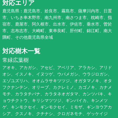
対応エリア
鹿児島県：鹿児島市、姶良市、霧島市、薩摩川内市、日置
市、いちき串木野市、南九州市、南さつま市、枕崎市、指
宿市、鹿屋市、阿久根市、出水市、伊佐市、垂水市、曽於
市、志布志市、大崎町、東串良町、肝付町、錦江町、南大
隅町、その他鹿児島県全域
対応樹木一覧
常緑広葉樹
アオキ、アカガシ、アセビ、アベリア、アラカシ、アリド
オシ、イスノキ、イヌツゲ、ウバメガシ、ウラジロガシ、
エゾユズリハ、オオムラサキツツジ、オガタマノキ、オタ
フクナンテン、オリーブ、カクレミノ、カゴノキ、カナメ
モチ、カラタチバナ、カラタネオガタマ、カンツバキ、キ
ョウチクトウ、キリシマツツジ、ギンバイカ、キンメツ
ゲ、キンモクセイ、ギンモクセイ、ミモザ、ギンヨウアカ
シア、クスノキ、クチナシ、クロガネモチ、ゲッケイジ