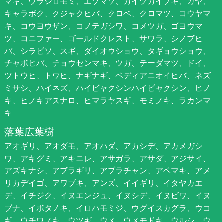
マキ、ウラジロモミ、エゾマツ、カイヅカイブキ、カヤ、
キャラボク、クジャクヒバ、クロベ、クロマツ、コウヤマ
キ、コウヨウザン、コノテガシワ、コメツガ、ゴヨウマ
ツ、コニファー、ゴールドクレスト、サワラ、シノブヒ
バ、シラビソ、スギ、ダイオウショウ、タギョウショウ、
チャボヒバ、チョウセンマキ、ツガ、テーダマツ、ドイ、
ツトウヒ、トウヒ、ナギナギ、ペディアニオイヒバ、ネズ
ミサシ、ハイネズ、ハイビャクシンハイビャクシン、ヒノ
キ、ヒノキアスナロ、ヒマラヤスギ、モミノキ、ラカンマ
キ
落葉広葉樹
アオギリ、アオダモ、アオハダ、アカシデ、アカメガシ
ワ、アキグミ、アキニレ、アサガラ、アサダ、アジサイ、
アズキナシ、アブラギリ、アブラチャン、アベマキ、アメ
リカデイゴ、アワブキ、アンズ、イイギリ、イタヤカエ
デ、イチジク、イヌエンジュ、イヌシデ、イヌビワ、イヌ
ブナ、イボタノキ、イロハモミジ、ウグイスカグラ、ウコ
ギ、ウチワノキ、ウツギ、ウメ、ウメモドキ、ウルシ、ウ