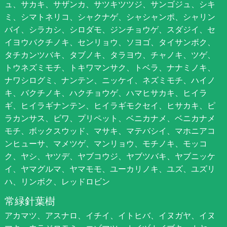
ュ、サカキ、サザンカ、サツキツツジ、サンゴジュ、シキ
ミ、シマトネリコ、シャクナゲ、シャシャンポ、シャリン
バイ、シラカシ、シロダモ、ジンチョウゲ、スダジイ、セ
イヨウバクチノキ、センリョウ、ソヨゴ、タイサンボク、
タチカンツバキ、タブノキ、タラヨウ、チャノキ、ツゲ、
トウネズミモチ、トキワマンサク、トベラ、ナナミノキ、
ナワシログミ、ナンテン、ニッケイ、ネズミモチ、ハイノ
キ、バクチノキ、ハクチョウゲ、ハマヒサカキ、ヒイラ
ギ、ヒイラギナンテン、ヒイラギモクセイ、ヒサカキ、ピ
ラカンサス、ビワ、プリペット、ベニカナメ、ベニカナメ
モチ、ボックスウッド、マサキ、マテバシイ、マホニアコ
ンヒューサ、マメツゲ、マンリョウ、モチノキ、モッコ
ク、ヤシ、ヤツデ、ヤブコウジ、ヤブツバキ、ヤブニッケ
イ、ヤマグルマ、ヤマモモ、ユーカリノキ、ユズ、ユズリ
ハ、リンボク、レッドロビン
常緑針葉樹
アカマツ、アスナロ、イチイ、イトヒバ、イヌガヤ、イヌ