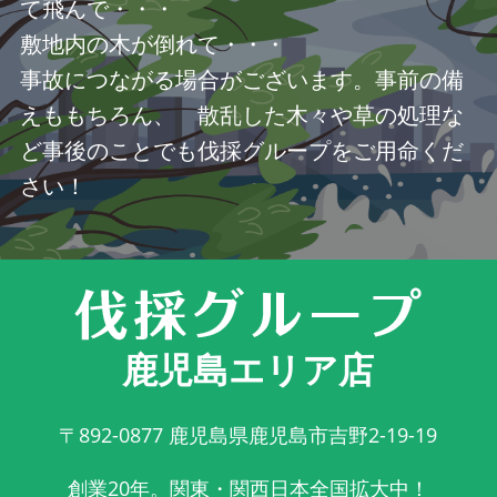
て飛んで・・・
敷地内の木が倒れて・・・
事故につながる場合がございます。事前の備
えももちろん、 散乱した木々や草の処理な
ど事後のことでも伐採グループをご用命くだ
さい！
鹿児島エリア店
〒892-0877
鹿児島県鹿児島市吉野2-19-19
創業20年。関東・関西日本全国拡大中！