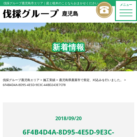
伐採グループ鹿児島市エリア
｜庭と植木のことならおまかせください
メニュー
toggle
鹿児島
naviga
新着情報
伐採グループ鹿児島エリア
>
施工実績
>
鹿児島県鹿屋市で剪定、刈込みを行いました。
>
6F4B4D4A-8D95-4E5D-9E3C-44BD243E7CF8
2018/09/20
6F4B4D4A-8D95-4E5D-9E3C-