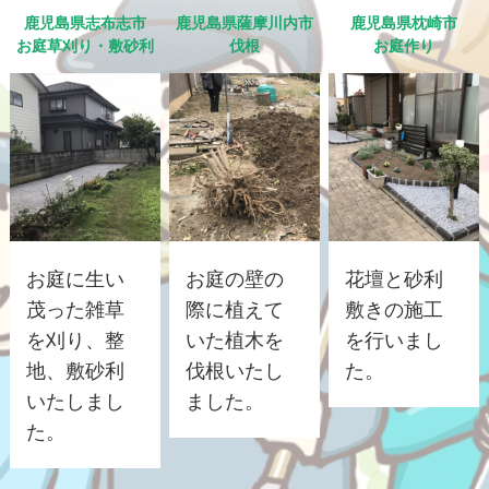
鹿児島県志布志市
鹿児島県薩摩川内市
鹿児島県枕崎市
お庭草刈り・敷砂利
伐根
お庭作り
お庭に生い
お庭の壁の
花壇と砂利
茂った雑草
際に植えて
敷きの施工
を刈り、整
いた植木を
を行いまし
地、敷砂利
伐根いたし
た。
いたしまし
ました。
た。